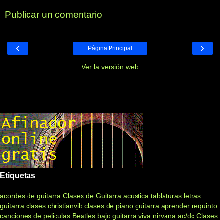
Publicar un comentario
‹
›
Página Principal
Ver la versión web
Etiquetas
acordes de guitarra
Clases de Guitarra acustica
tablaturas
letras
guitarra clases
christianvib
clases de piano
guitarra
aprender
requinto
canciones de peliculas
Beatles
bajo
guitarra viva
nirvana
ac/dc
Clases