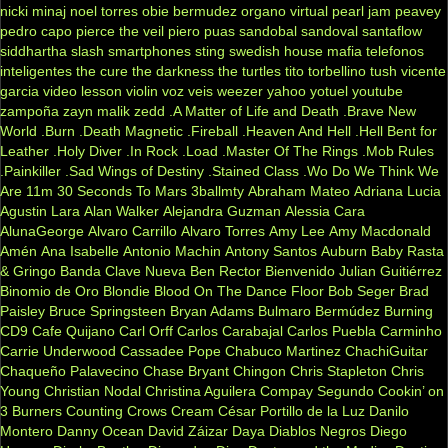
nicki minaj
noel torres
obie bermudez
organo virtual
pearl jam
peavey
pedro capo
pierce the veil
piero
puas
sandobal
sandoval
santaflow
siddhartha
slash
smartphones
sting
swedish house mafia
telefonos
inteligentes
the cure
the darkness
the turtles
tito torbellino
tush
vicente
garcia
video lesson
violin
voz veis
weezer
yahoo
yotuel
youtube
zampoña
zayn malik
zedd
.A Matter of Life and Death
.Brave New
World
.Burn
.Death Magnetic
.Fireball
.Heaven And Hell
.Hell Bent for
Leather
.Holy Diver
.In Rock
.Load
.Master Of The Rings
.Mob Rules
.Painkiller
.Sad Wings of Destiny
.Stained Class
.Wo Do We Think We
Are
11m
30 Seconds To Mars
3ballmty
Abraham Mateo
Adriana Lucia
Agustin Lara
Alan Walker
Alejandra Guzman
Alessia Cara
AlunaGeorge
Alvaro Carrillo
Alvaro Torres
Amy Lee
Amy Macdonald
Amén
Ana Isabelle
Antonio Machin
Antony Santos
Auburn
Baby Rasta
& Gringo
Banda Clave Nueva
Ben Rector
Bienvenido Julian Guitiérrez
Binomio de Oro
Blondie
Blood On The Dance Floor
Bob Seger
Brad
Paisley
Bruce Springsteen
Bryan Adams
Bulmaro Bermúdez
Burning
CD9
Cafe Quijano
Carl Orff
Carlos Carabajal
Carlos Puebla
Carminho
Carrie Underwood
Cassadee Pope
Chabuco Martinez
ChachiGuitar
Chaqueño Palavecino
Chase Bryant
Chingon
Chris Stapleton
Chris
Young
Christian Nodal
Christina Aguilera
Compay Segundo
Cookin’ on
3 Burners
Counting Crows
Cream
César Portillo de la Luz
Danilo
Montero
Danny Ocean
David Záizar
Daya
Diablos Negros
Diego