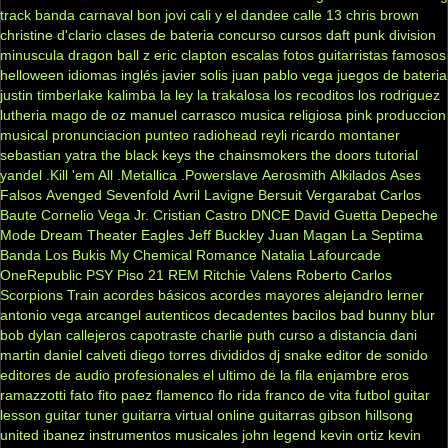
track
banda carnaval
bon jovi
cali y el dandee
calle 13
chris brown
christine d'clario
clases de bateria
concurso
cursos
daft punk
division
minuscula
dragon ball z
eric clapton
escalas
fotos
guitarristas famosos
helloween
idiomas
inglés
javier solis
juan pablo vega
juegos de bateria
justin timberlake
kalimba
la ley
la trakalosa
los recoditos
los rodriguez
lutheria
mago de oz
manuel carrasco
musica religiosa
pink
produccion
musical
pronunciacion
punteo
radiohead
reyli
ricardo montaner
sebastian yatra
the black keys
the chainsmokers
the doors
tutorial
yandel
.Kill 'em All
.Metallica
.Powerslave
Aerosmith
Alkilados
Ases
Falsos
Avenged Sevenfold
Avril Lavigne
Bersuit Vergarabat
Carlos
Baute
Cornelio Vega Jr.
Cristian Castro
DNCE
David Guetta
Depeche
Mode
Dream Theater
Eagles
Jeff Buckley
Juan Magan
La Septima
Banda
Los Bukis
My Chemical Romance
Natalia Lafourcade
OneRepublic
PSY
Piso 21
REM
Ritchie Valens
Roberto Carlos
Scorpions
Train
acordes básicos
acordes mayores
alejandro lerner
antonio vega
arcangel
autenticos decadentes
bacilos
bad bunny
blur
bob dylan
callejeros
capotraste
charlie puth
curso a distancia
dani
martin
daniel calveti
diego torres
divididos
dj snake
editor de sonido
editores de audio profesionales
el ultimo de la fila
enjambre
eros
ramazzotti
fato
fito paez
flamenco
flo rida
franco de vita
futbol
guitar
lesson
guitar tuner
guitarra virtual online
guitarras gibson
hillsong
united
ibanez
instrumentos musicales
john legend
kevin ortiz
kevin