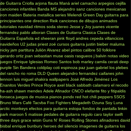
de Guitarra Criolla
arjona
flauta
Maná
ariel camacho
arpegios
cejilla
canciones infantiles
Banda MS
alejandro sanz
canciones mexicanas
iron maiden
Bateria
metallica
series
Melendi
Green Day
guitarra para
principiantes
one direction
Reik
canciones de dibujos animados
tutoriales
navidad
ritmos
soda stereo
Jesse y Joy
juanes
vicente
fernandez
pablo alboran
Clases de Guitarra Clasica
Clases de
Guitarra Española
ed sheeran
pink floyd
andres cepeda
villancicos
navideños
U2
judas priest
zoé
cursos guitarra
justin bieber
maluma
nicky jam
partitura
Julión Alvarez
abel pintos
calibre 50
folklore
gerardo ortiz
joan sebastian
muse
oasis
rasgueos
j balvin
notas
video
juegos
Enrique Iglesias
Romeo Santos
bob marley
camila
cerati
deep
purple
Sin Bandera
coldplay
coti
espinoza paz
juan gabriel
los plebes
del rancho
rio roma
DLD
Queen
alejandro fernandez
caifanes
john
lennon
luis miguel
shakira
wallpapers
José Alfredo Jiménez
Los
Enanitos Verdes
Prince Royce
axel
black sabbath
calamaro
el recodo
ha-ash
shawn mendes
Adele
Afinador
CNCO
elefante
fito y fitipaldis
fonseca
juegos de musica
pianos
pxndx
red hot chili peppers
5SOS
Bruno Mars
Café Tacvba
Foo Fighters
Megadeth
Ozuna
Soy Luna
arctic monkeys
efectos para guitarra
estopa
fondos de pantalla
linkin
park
maroon 5
matisse
pedales de guitarra
regulo caro
taylor swift
three days grace
wisin
Guns N' Roses
Rolling Stones
afinadores
david
bisbal
enrique bunbury
heroes del silencio
imagenes de guitarra
los