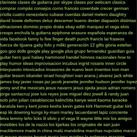
clarinete
clases de guitarra por skype
clases por webcam
clasica
comprar
compás
consejos
corno francés
coverdale
crecer german
criolla
cuatro venezolano
cubase
cuerdas
daniel melero
daughtry
david bowie
deftones
deluz
descemer bueno
dexter
diapasón
distintas
afinaciones
dominio propio
drake
ebay
edith marquez
el vega
elvis
crespo
enchufa la guitarra
epiphone
erasure
española
esperanza de
vida
facebook
fanny lu
five finger death punch
francis lai
fraseos
fuerza de tijuana
gaby fofo y miliki
generación 12
gifts
gloria estefan
goo goo dolls
google play
google plus
grupo fernandez
guardian
guia
guitar hero
gusi
halsey
hammond
handel
himnos nacionales
how to
play
humor
ideas
improvisacion
incubus
ingrid rosario
inner circle
interpuesto
intoxicados
invasores de nuevo leon
inventos
iron man
guitar lesson
iskander
israel houghton
ivan arana
j alvarez
jack white
james bay
javier rosas
jaz jacob
jeanette
jennifer hudson
jennifer lopez
jenny and the mexicats
jesus navarro
jesus ojeda
jesús adrian romero
jorge santacruz
jose luis reyes
jose miguel diez
jowell & randy
juan
solo
juhn
julian casablancas
kalinchita
kanye west
kaoma
karaoke
karatula
ken-y
kent jones
kesha
kevin gates
kirk Hammett guitar
kirk
esp
kk downing
kungs
ky-mani marley
lacuerdanet
lapiz conciente
leiva
lemmy
leño
licks
lil silvio y el vega
lil wayne
little mix
los amigos
invisibles
los de la nazza
los kjarkas
los originales de san juan
macklemore
made in china
malú
mandolina
marchas nupciales
marco
di mauro
marcos brunet
maria jose
martina la peligrosa
masajes