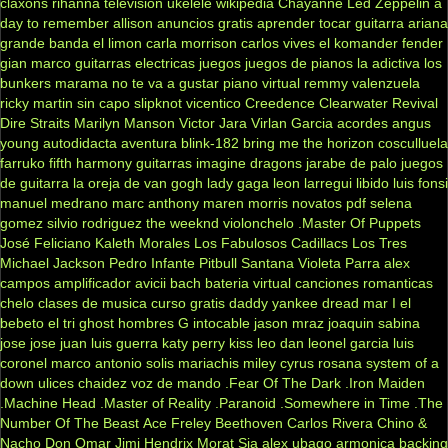
claxons
rihanna
television
ukelele
wikipedia
Chayanne
Led Zeppelin
a
day to remember
allison
anuncios gratis
aprender tocar guitarra
ariana
grande
banda el limon
carla morrison
carlos vives
el komander
fender
gian marco
guitarras electricas
juegos
juegos de pianos
la adictiva
los
bunkers
marama
no te va a gustar
piano virtual
remmy valenzuela
ricky martin
sin capo
slipknot
vicentico
Creedence Clearwater Revival
Dire Straits
Marilyn Manson
Victor Jara
Virlan Garcia
acordes
angus
young
autodidacta
aventura
blink-182
bring me the horizon
cosculluela
farruko
fifth harmony
guitarras
imagine dragons
jarabe de palo
juegos
de guitarra
la oreja de van gogh
lady gaga
leon larregui
libido
luis fonsi
manuel medrano
marc anthony
maren morris
novatos
pdf
selena
gomez
silvio rodriguez
the weeknd
violonchelo
.Master Of Puppets
José Feliciano
Kaleth Morales
Los Fabulosos Cadillacs
Los Tres
Michael Jackson
Pedro Infante
Pitbull
Santana
Violeta Parra
alex
campos
amplificador
avicii
bach
bateria virtual
canciones romanticas
chelo
clases de musica
curso gratis
daddy yankee
dread mar I
el
bebeto
el tri
ghost
hombres G
intocable
jason mraz
joaquin sabina
jose jose
juan luis guerra
katy perry
kiss
leo dan
leonel garcia
luis
coronel
marco antonio solis
mariachis
miley cyrus
rosana
system of a
down
ulices chaidez
voz de mando
.Fear Of The Dark
.Iron Maiden
.Machine Head
.Master of Reality
.Paranoid
.Somewhere in Time
.The
Number Of The Beast
Ace Freley
Beethoven
Carlos Rivera
Chino &
Nacho
Don Omar
Jimi Hendrix
Morat
Sia
alex ubago
armonica
backing