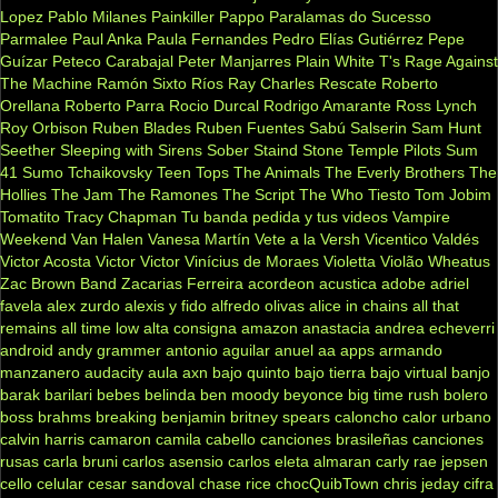
Lopez
Pablo Milanes
Painkiller
Pappo
Paralamas do Sucesso
Parmalee
Paul Anka
Paula Fernandes
Pedro Elías Gutiérrez
Pepe
Guízar
Peteco Carabajal
Peter Manjarres
Plain White T's
Rage Against
The Machine
Ramón Sixto Ríos
Ray Charles
Rescate
Roberto
Orellana
Roberto Parra
Rocio Durcal
Rodrigo Amarante
Ross Lynch
Roy Orbison
Ruben Blades
Ruben Fuentes
Sabú
Salserin
Sam Hunt
Seether
Sleeping with Sirens
Sober
Staind
Stone Temple Pilots
Sum
41
Sumo
Tchaikovsky
Teen Tops
The Animals
The Everly Brothers
The
Hollies
The Jam
The Ramones
The Script
The Who
Tiesto
Tom Jobim
Tomatito
Tracy Chapman
Tu banda pedida y tus videos
Vampire
Weekend
Van Halen
Vanesa Martín
Vete a la Versh
Vicentico Valdés
Victor Acosta
Victor Victor
Vinícius de Moraes
Violetta
Violão
Wheatus
Zac Brown Band
Zacarias Ferreira
acordeon
acustica
adobe
adriel
favela
alex zurdo
alexis y fido
alfredo olivas
alice in chains
all that
remains
all time low
alta consigna
amazon
anastacia
andrea echeverri
android
andy grammer
antonio aguilar
anuel aa
apps
armando
manzanero
audacity
aula
axn
bajo quinto
bajo tierra
bajo virtual
banjo
barak
barilari
bebes
belinda
ben moody
beyonce
big time rush
bolero
boss
brahms
breaking benjamin
britney spears
caloncho
calor urbano
calvin harris
camaron
camila cabello
canciones brasileñas
canciones
rusas
carla bruni
carlos asensio
carlos eleta almaran
carly rae jepsen
cello
celular
cesar sandoval
chase rice
chocQuibTown
chris jeday
cifra