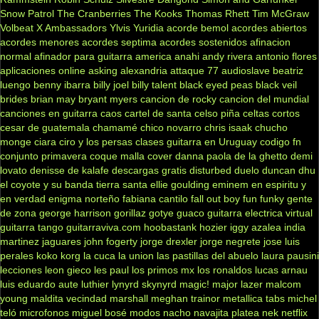
Snow Patrol
The Cranberries
The Kooks
Thomas Rhett
Tim McGraw
Volbeat
X Ambassadors
Ylvis
Yuridia
acorde bemol
acordes abiertos
acordes menores
acordes septima
acordes sostenidos
afinacion
normal
afinador para guitarra
america
anahi
andy rivera
antonio flores
aplicaciones online
asking alexandria
attaque 77
audioslave
beatriz
luengo
benny ibarra
billy joel
billy talent
black eyed peas
black veil
brides
brian may
bryant myers
cancion de rocky
cancion del mundial
canciones en guitarra
caos
cartel de santa
celso piña
celtas cortos
cesar de guatemala
chamamé
chico novarro
chris isaak
chucho
monge
ciara
ciro y los persas
clases guitarra en Uruguay
codigo fn
conjunto primavera
coque malla
cover
danna paola
de la ghetto
demi
lovato
denisse de kalafe
descargas gratis
disturbed
duelo
duncan dhu
el coyote y su banda tierra santa
ellie goulding
eminem
en espiritu y
en verdad
enigma norteño
fabiana cantilo
fall out boy
fun
funky
gente
de zona
george harrison
gorillaz
gotye
guaco
guitarra electrica virtual
guitarra tango
guitarraviva.com
hoobastank
hozier
iggy azalea
india
martinez
jaguares
john fogerty
jorge drexler
jorge negrete
jose luis
perales
koko
korg
la cuca
la union
las pastillas del abuelo
laura pausini
lecciones
leon gieco
les paul
los primos mx
los ronaldos
lucas arnau
luis eduardo aute
luthier
lynyrd skynyrd
magic!
major lazer
malcom
young
maldita vecindad
marshall
meghan trainor
metallica tabs
michel
teló
microfonos
miguel bosé
modos
nacho
navajita platea
nek
netflix