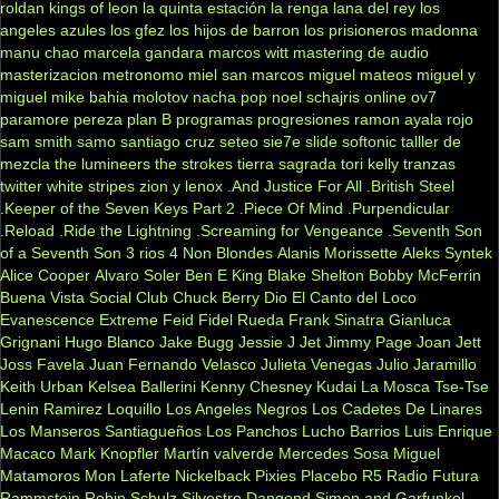
roldan
kings of leon
la quinta estación
la renga
lana del rey
los
angeles azules
los gfez
los hijos de barron
los prisioneros
madonna
manu chao
marcela gandara
marcos witt
mastering de audio
masterizacion
metronomo
miel san marcos
miguel mateos
miguel y
miguel
mike bahia
molotov
nacha pop
noel schajris
online
ov7
paramore
pereza
plan B
programas
progresiones
ramon ayala
rojo
sam smith
samo
santiago cruz
seteo
sie7e
slide
softonic
talller de
mezcla
the lumineers
the strokes
tierra sagrada
tori kelly
tranzas
twitter
white stripes
zion y lenox
.And Justice For All
.British Steel
.Keeper of the Seven Keys Part 2
.Piece Of Mind
.Purpendicular
.Reload
.Ride the Lightning
.Screaming for Vengeance
.Seventh Son
of a Seventh Son
3 rios
4 Non Blondes
Alanis Morissette
Aleks Syntek
Alice Cooper
Alvaro Soler
Ben E King
Blake Shelton
Bobby McFerrin
Buena Vista Social Club
Chuck Berry
Dio
El Canto del Loco
Evanescence
Extreme
Feid
Fidel Rueda
Frank Sinatra
Gianluca
Grignani
Hugo Blanco
Jake Bugg
Jessie J
Jet
Jimmy Page
Joan Jett
Joss Favela
Juan Fernando Velasco
Julieta Venegas
Julio Jaramillo
Keith Urban
Kelsea Ballerini
Kenny Chesney
Kudai
La Mosca Tse-Tse
Lenin Ramirez
Loquillo
Los Angeles Negros
Los Cadetes De Linares
Los Manseros Santiagueños
Los Panchos
Lucho Barrios
Luis Enrique
Macaco
Mark Knopfler
Martín valverde
Mercedes Sosa
Miguel
Matamoros
Mon Laferte
Nickelback
Pixies
Placebo
R5
Radio Futura
Rammstein
Robin Schulz
Silvestre Dangond
Simon and Garfunkel