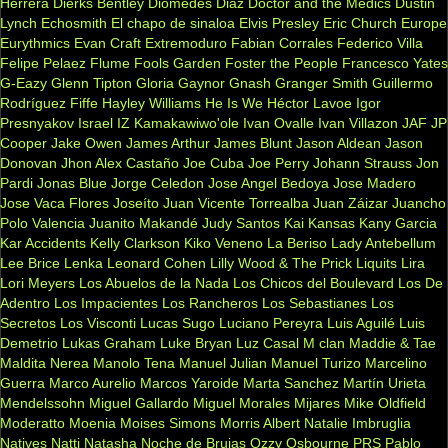
Herrera
Dierks Bentley
Diomedes Diaz
Doctor and the Medics
Dustin
Lynch
Echosmith
El chapo de sinaloa
Elvis Presley
Eric Church
Europe
Eurythmics
Evan Craft
Extremoduro
Fabian Corrales
Federico Villa
Felipe Pelaez
Flume
Fools Garden
Foster the People
Francesco Yates
G-Eazy
Glenn Tipton
Gloria Gaynor
Gnash
Granger Smith
Guillermo
Rodríguez Fiffe
Hayley Williams
He Is We
Héctor Lavoe
Igor
Presnyakov
Israel IZ Kamakawiwo'ole
Ivan Ovalle
Ivan Villazon
JAF
JP
Cooper
Jake Owen
James Arthur
James Blunt
Jason Aldean
Jason
Donovan
Jhon Alex Castaño
Joe Cuba
Joe Perry
Johann Strauss
Jon
Pardi
Jonas Blue
Jorge Celedon
Jose Angel Bedoya
Jose Madero
Jose Vaca Flores
Joseíto
Juan Vicente Torrealba
Juan Záizar
Juancho
Polo Valencia
Juanito Makandé
Judy Santos
Kai
Kansas
Kany Garcia
Kar Accidents
Kelly Clarkson
Kiko Veneno
La Beriso
Lady Antebellum
Lee Brice
Lenka
Leonard Cohen
Lilly Wood & The Prick
Liquits
Lira
Lori Meyers
Los Abuelos de la Nada
Los Chicos del Boulevard
Los De
Adentro
Los Impacientes
Los Rancheros
Los Sebastianes
Los
Secretos
Los Visconti
Lucas Sugo
Luciano Pereyra
Luis Aguilé
Luis
Demetrio
Lukas Graham
Luke Bryan
Luz Casal
M clan
Maddie & Tae
Maldita Nerea
Manolo Tena
Manuel Julian
Manuel Turizo
Marcelino
Guerra
Marco Aurelio
Marcos Yaroide
Marta Sanchez
Martín Urieta
Mendelssohn
Miguel Gallardo
Miguel Morales
Mijares
Mike Oldfield
Moderatto
Moenia
Moises Simons
Morris Albert
Natalie Imbruglia
Natives
Natti Natasha
Noche de Brujas
Ozzy Osbourne
PRS
Pablo