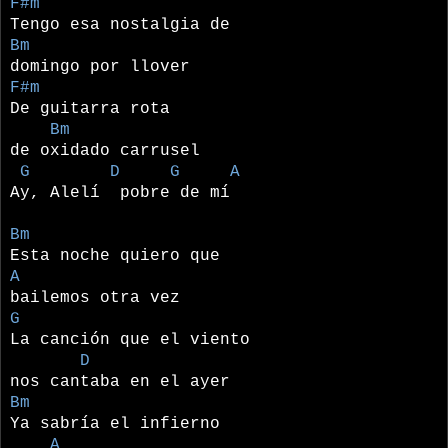
F#m
Tengo esa nostalgia de
Bm
domingo por llover
F#m
De guitarra rota
Bm
de oxidado carrusel
G D G A
Ay, Alelí pobre de mí
Bm
Esta noche quiero que
A
bailemos otra vez
G
La canción que el viento
D
nos cantaba en el ayer
Bm
Ya sabría el infierno
A