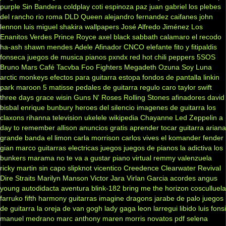
purple
Sin Bandera
coldplay
coti
espinoza paz
juan gabriel
los plebes
del rancho
rio roma
DLD
Queen
alejandro fernandez
caifanes
john
lennon
luis miguel
shakira
wallpapers
José Alfredo Jiménez
Los
Enanitos Verdes
Prince Royce
axel
black sabbath
calamaro
el recodo
ha-ash
shawn mendes
Adele
Afinador
CNCO
elefante
fito y fitipaldis
fonseca
juegos de musica
pianos
pxndx
red hot chili peppers
5SOS
Bruno Mars
Café Tacvba
Foo Fighters
Megadeth
Ozuna
Soy Luna
arctic monkeys
efectos para guitarra
estopa
fondos de pantalla
linkin
park
maroon 5
matisse
pedales de guitarra
regulo caro
taylor swift
three days grace
wisin
Guns N' Roses
Rolling Stones
afinadores
david
bisbal
enrique bunbury
heroes del silencio
imagenes de guitarra
los
claxons
rihanna
television
ukelele
wikipedia
Chayanne
Led Zeppelin
a
day to remember
allison
anuncios gratis
aprender tocar guitarra
ariana
grande
banda el limon
carla morrison
carlos vives
el komander
fender
gian marco
guitarras electricas
juegos
juegos de pianos
la adictiva
los
bunkers
marama
no te va a gustar
piano virtual
remmy valenzuela
ricky martin
sin capo
slipknot
vicentico
Creedence Clearwater Revival
Dire Straits
Marilyn Manson
Victor Jara
Virlan Garcia
acordes
angus
young
autodidacta
aventura
blink-182
bring me the horizon
cosculluela
farruko
fifth harmony
guitarras
imagine dragons
jarabe de palo
juegos
de guitarra
la oreja de van gogh
lady gaga
leon larregui
libido
luis fonsi
manuel medrano
marc anthony
maren morris
novatos
pdf
selena