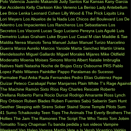
Polo Valencia
Juanito Makandé
Judy Santos
Kai
Kansas
Kany Garcia
Kar Accidents
Kelly Clarkson
Kiko Veneno
La Beriso
Lady Antebellum
Lee Brice
Lenka
Leonard Cohen
Lilly Wood & The Prick
Liquits
Lira
Lori Meyers
Los Abuelos de la Nada
Los Chicos del Boulevard
Los De
Adentro
Los Impacientes
Los Rancheros
Los Sebastianes
Los
Secretos
Los Visconti
Lucas Sugo
Luciano Pereyra
Luis Aguilé
Luis
Demetrio
Lukas Graham
Luke Bryan
Luz Casal
M clan
Maddie & Tae
Maldita Nerea
Manolo Tena
Manuel Julian
Manuel Turizo
Marcelino
Guerra
Marco Aurelio
Marcos Yaroide
Marta Sanchez
Martín Urieta
Mendelssohn
Miguel Gallardo
Miguel Morales
Mijares
Mike Oldfield
Moderatto
Moenia
Moises Simons
Morris Albert
Natalie Imbruglia
Natives
Natti Natasha
Noche de Brujas
Ozzy Osbourne
PRS
Pablo
Lopez
Pablo Milanes
Painkiller
Pappo
Paralamas do Sucesso
Parmalee
Paul Anka
Paula Fernandes
Pedro Elías Gutiérrez
Pepe
Guízar
Peteco Carabajal
Peter Manjarres
Plain White T's
Rage Against
The Machine
Ramón Sixto Ríos
Ray Charles
Rescate
Roberto
Orellana
Roberto Parra
Rocio Durcal
Rodrigo Amarante
Ross Lynch
Roy Orbison
Ruben Blades
Ruben Fuentes
Sabú
Salserin
Sam Hunt
Seether
Sleeping with Sirens
Sober
Staind
Stone Temple Pilots
Sum
41
Sumo
Tchaikovsky
Teen Tops
The Animals
The Everly Brothers
The
Hollies
The Jam
The Ramones
The Script
The Who
Tiesto
Tom Jobim
Tomatito
Tracy Chapman
Tu banda pedida y tus videos
Vampire
Weekend
Van Halen
Vanesa Martín
Vete a la Versh
Vicentico Valdés