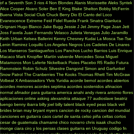
of a Seventh Son
3 rios
4 Non Blondes
Alanis Morissette
Aleks Syntek
Alice Cooper
Alvaro Soler
Ben E King
Blake Shelton
Bobby McFerrin
Buena Vista Social Club
Chuck Berry
Dio
El Canto del Loco
Evanescence
Extreme
Feid
Fidel Rueda
Frank Sinatra
Gianluca
Grignani
Hugo Blanco
Jake Bugg
Jessie J
Jet
Jimmy Page
Joan Jett
Joss Favela
Juan Fernando Velasco
Julieta Venegas
Julio Jaramillo
Keith Urban
Kelsea Ballerini
Kenny Chesney
Kudai
La Mosca Tse-Tse
Lenin Ramirez
Loquillo
Los Angeles Negros
Los Cadetes De Linares
Los Manseros Santiagueños
Los Panchos
Lucho Barrios
Luis Enrique
Macaco
Mark Knopfler
Martín valverde
Mercedes Sosa
Miguel
Matamoros
Mon Laferte
Nickelback
Pixies
Placebo
R5
Radio Futura
Rammstein
Robin Schulz
Silvestre Dangond
Simon and Garfunkel
Snow Patrol
The Cranberries
The Kooks
Thomas Rhett
Tim McGraw
Volbeat
X Ambassadors
Ylvis
Yuridia
acorde bemol
acordes abiertos
acordes menores
acordes septima
acordes sostenidos
afinacion
normal
afinador para guitarra
america
anahi
andy rivera
antonio flores
aplicaciones online
asking alexandria
attaque 77
audioslave
beatriz
luengo
benny ibarra
billy joel
billy talent
black eyed peas
black veil
brides
brian may
bryant myers
cancion de rocky
cancion del mundial
canciones en guitarra
caos
cartel de santa
celso piña
celtas cortos
cesar de guatemala
chamamé
chico novarro
chris isaak
chucho
monge
ciara
ciro y los persas
clases guitarra en Uruguay
codigo fn