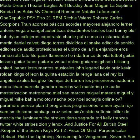
Mode
Dream Theater
Eagles
Jeff Buckley
Juan Magan
La Septima
Banda
Los Bukis
My Chemical Romance
Natalia Lafourcade
OneRepublic
PSY
Piso 21
REM
Ritchie Valens
Roberto Carlos
Scorpions
Train
acordes básicos
acordes mayores
alejandro lerner
antonio vega
arcangel
autenticos decadentes
bacilos
bad bunny
blur
bob dylan
callejeros
capotraste
charlie puth
curso a distancia
dani
martin
daniel calveti
diego torres
divididos
dj snake
editor de sonido
editores de audio profesionales
el ultimo de la fila
enjambre
eros
ramazzotti
fato
fito paez
flamenco
flo rida
franco de vita
futbol
guitar
lesson
guitar tuner
guitarra virtual online
guitarras gibson
hillsong
united
ibanez
instrumentos musicales
john legend
kevin ortiz
kevin
roldan
kings of leon
la quinta estación
la renga
lana del rey
los
angeles azules
los gfez
los hijos de barron
los prisioneros
madonna
manu chao
marcela gandara
marcos witt
mastering de audio
masterizacion
metronomo
miel san marcos
miguel mateos
miguel y
miguel
mike bahia
molotov
nacha pop
noel schajris
online
ov7
paramore
pereza
plan B
programas
progresiones
ramon ayala
rojo
sam smith
samo
santiago cruz
seteo
sie7e
slide
softonic
talller de
mezcla
the lumineers
the strokes
tierra sagrada
tori kelly
tranzas
twitter
white stripes
zion y lenox
.And Justice For All
.British Steel
.Keeper of the Seven Keys Part 2
.Piece Of Mind
.Purpendicular
.Reload
.Ride the Lightning
.Screaming for Vengeance
.Seventh Son