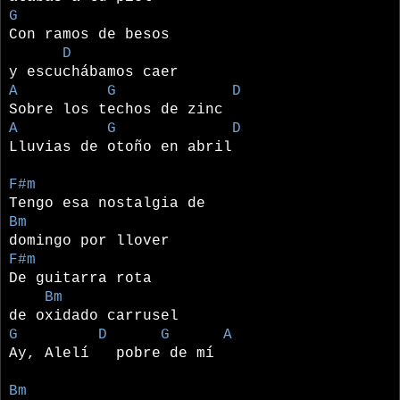
G
Con ramos de besos
D
y escuchábamos caer
A G D
Sobre los techos de zinc
A G D
Lluvias de otoño en abril
F#m
Tengo esa nostalgia de
Bm
domingo por llover
F#m
De guitarra rota
Bm
de oxidado carrusel
G D G A
Ay, Alelí pobre de mí
Bm