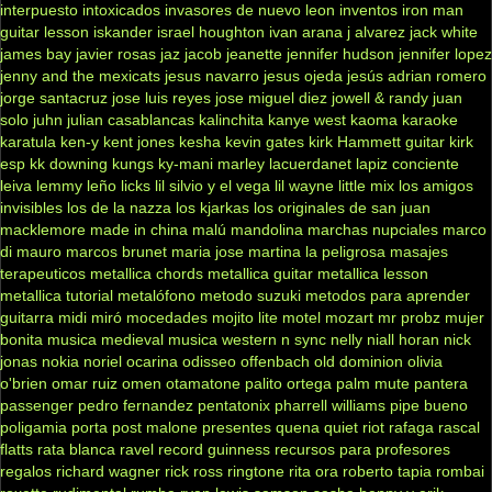
interpuesto
intoxicados
invasores de nuevo leon
inventos
iron man
guitar lesson
iskander
israel houghton
ivan arana
j alvarez
jack white
james bay
javier rosas
jaz jacob
jeanette
jennifer hudson
jennifer lopez
jenny and the mexicats
jesus navarro
jesus ojeda
jesús adrian romero
jorge santacruz
jose luis reyes
jose miguel diez
jowell & randy
juan
solo
juhn
julian casablancas
kalinchita
kanye west
kaoma
karaoke
karatula
ken-y
kent jones
kesha
kevin gates
kirk Hammett guitar
kirk
esp
kk downing
kungs
ky-mani marley
lacuerdanet
lapiz conciente
leiva
lemmy
leño
licks
lil silvio y el vega
lil wayne
little mix
los amigos
invisibles
los de la nazza
los kjarkas
los originales de san juan
macklemore
made in china
malú
mandolina
marchas nupciales
marco
di mauro
marcos brunet
maria jose
martina la peligrosa
masajes
terapeuticos
metallica chords
metallica guitar
metallica lesson
metallica tutorial
metalófono
metodo suzuki
metodos para aprender
guitarra
midi
miró
mocedades
mojito lite
motel
mozart
mr probz
mujer
bonita
musica medieval
musica western
n sync
nelly
niall horan
nick
jonas
nokia
noriel
ocarina
odisseo
offenbach
old dominion
olivia
o'brien
omar ruiz
omen
otamatone
palito ortega
palm mute
pantera
passenger
pedro fernandez
pentatonix
pharrell williams
pipe bueno
poligamia
porta
post malone
presentes
quena
quiet riot
rafaga
rascal
flatts
rata blanca
ravel
record guinness
recursos para profesores
regalos
richard wagner
rick ross
ringtone
rita ora
roberto tapia
rombai