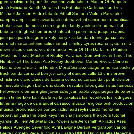
gomez
silvio rodriguez
the weeknd
violonchelo
.Master Of Puppets
José Feliciano
Kaleth Morales
Los Fabulosos Cadillacs
Los Tres
Michael Jackson
Pedro Infante
Pitbull
Santana
Violeta Parra
alex
campos
amplificador
avicii
bach
bateria virtual
canciones romanticas
chelo
clases de musica
curso gratis
daddy yankee
dread mar I
el
bebeto
el tri
ghost
hombres G
intocable
jason mraz
joaquin sabina
jose jose
juan luis guerra
katy perry
kiss
leo dan
leonel garcia
luis
coronel
marco antonio solis
mariachis
miley cyrus
rosana
system of a
down
ulices chaidez
voz de mando
.Fear Of The Dark
.Iron Maiden
.Machine Head
.Master of Reality
.Paranoid
.Somewhere in Time
.The
Number Of The Beast
Ace Freley
Beethoven
Carlos Rivera
Chino &
Nacho
Don Omar
Jimi Hendrix
Morat
Sia
alex ubago
armonica
backing
track
banda carnaval
bon jovi
cali y el dandee
calle 13
chris brown
christine d'clario
clases de bateria
concurso
cursos
daft punk
division
minuscula
dragon ball z
eric clapton
escalas
fotos
guitarristas famosos
helloween
idiomas
inglés
javier solis
juan pablo vega
juegos de bateria
justin timberlake
kalimba
la ley
la trakalosa
los recoditos
los rodriguez
lutheria
mago de oz
manuel carrasco
musica religiosa
pink
produccion
musical
pronunciacion
punteo
radiohead
reyli
ricardo montaner
sebastian yatra
the black keys
the chainsmokers
the doors
tutorial
yandel
.Kill 'em All
.Metallica
.Powerslave
Aerosmith
Alkilados
Ases
Falsos
Avenged Sevenfold
Avril Lavigne
Bersuit Vergarabat
Carlos
Baute
Cornelio Vega Jr.
Cristian Castro
DNCE
David Guetta
Depeche