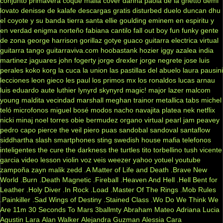
conjunto primavera
coque malla
cover
danna paola
de la ghetto
demi
lovato
denisse de kalafe
descargas gratis
disturbed
duelo
duncan dhu
el coyote y su banda tierra santa
ellie goulding
eminem
en espiritu y
en verdad
enigma norteño
fabiana cantilo
fall out boy
fun
funky
gente
de zona
george harrison
gorillaz
gotye
guaco
guitarra electrica virtual
guitarra tango
guitarraviva.com
hoobastank
hozier
iggy azalea
india
martinez
jaguares
john fogerty
jorge drexler
jorge negrete
jose luis
perales
koko
korg
la cuca
la union
las pastillas del abuelo
laura pausini
lecciones
leon gieco
les paul
los primos mx
los ronaldos
lucas arnau
luis eduardo aute
luthier
lynyrd skynyrd
magic!
major lazer
malcom
young
maldita vecindad
marshall
meghan trainor
metallica tabs
michel
teló
microfonos
miguel bosé
modos
nacho
navajita platea
nek
netflix
nicki minaj
noel torres
obie bermudez
organo virtual
pearl jam
peavey
pedro capo
pierce the veil
piero
puas
sandobal
sandoval
santaflow
siddhartha
slash
smartphones
sting
swedish house mafia
telefonos
inteligentes
the cure
the darkness
the turtles
tito torbellino
tush
vicente
garcia
video lesson
violin
voz veis
weezer
yahoo
yotuel
youtube
zampoña
zayn malik
zedd
.A Matter of Life and Death
.Brave New
World
.Burn
.Death Magnetic
.Fireball
.Heaven And Hell
.Hell Bent for
Leather
.Holy Diver
.In Rock
.Load
.Master Of The Rings
.Mob Rules
.Painkiller
.Sad Wings of Destiny
.Stained Class
.Wo Do We Think We
Are
11m
30 Seconds To Mars
3ballmty
Abraham Mateo
Adriana Lucia
Agustin Lara
Alan Walker
Alejandra Guzman
Alessia Cara