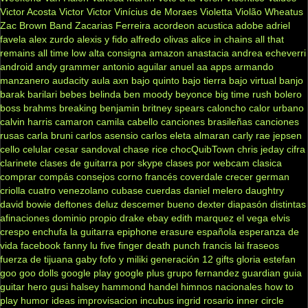
Victor Acosta
Victor Victor
Vinícius de Moraes
Violetta
Violão
Wheatus
Zac Brown Band
Zacarias Ferreira
acordeon
acustica
adobe
adriel
favela
alex zurdo
alexis y fido
alfredo olivas
alice in chains
all that
remains
all time low
alta consigna
amazon
anastacia
andrea echeverri
android
andy grammer
antonio aguilar
anuel aa
apps
armando
manzanero
audacity
aula
axn
bajo quinto
bajo tierra
bajo virtual
banjo
barak
barilari
bebes
belinda
ben moody
beyonce
big time rush
bolero
boss
brahms
breaking benjamin
britney spears
caloncho
calor urbano
calvin harris
camaron
camila cabello
canciones brasileñas
canciones
rusas
carla bruni
carlos asensio
carlos eleta almaran
carly rae jepsen
cello
celular
cesar sandoval
chase rice
chocQuibTown
chris jeday
cifra
clarinete
clases de guitarra por skype
clases por webcam
clasica
comprar
compás
consejos
corno francés
coverdale
crecer german
criolla
cuatro venezolano
cubase
cuerdas
daniel melero
daughtry
david bowie
deftones
deluz
descemer bueno
dexter
diapasón
distintas
afinaciones
dominio propio
drake
ebay
edith marquez
el vega
elvis
crespo
enchufa la guitarra
epiphone
erasure
española
esperanza de
vida
facebook
fanny lu
five finger death punch
francis lai
fraseos
fuerza de tijuana
gaby fofo y miliki
generación 12
gifts
gloria estefan
goo goo dolls
google play
google plus
grupo fernandez
guardian
guia
guitar hero
gusi
halsey
hammond
handel
himnos nacionales
how to
play
humor
ideas
improvisacion
incubus
ingrid rosario
inner circle