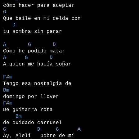
cómo hacer para aceptar
G
Que baile en mi celda con
D
tu sombra sin parar
A G D
Cómo he podido matar
A G D
A quien me hacía soñar
F#m
Tengo esa nostalgia de
Bm
domingo por llover
F#m
De guitarra rota
Bm
de oxidado carrusel
G D G A
Ay, Alelí pobre de mí