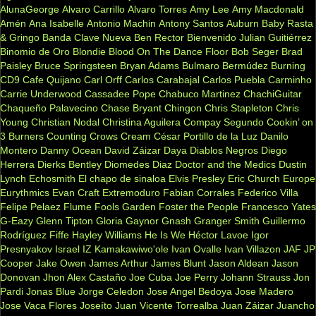
AlunaGeorge
Alvaro Carrillo
Alvaro Torres
Amy Lee
Amy Macdonald
Amén
Ana Isabelle
Antonio Machin
Antony Santos
Auburn
Baby Rasta
& Gringo
Banda Clave Nueva
Ben Rector
Bienvenido Julian Guitiérrez
Binomio de Oro
Blondie
Blood On The Dance Floor
Bob Seger
Brad
Paisley
Bruce Springsteen
Bryan Adams
Bulmaro Bermúdez
Burning
CD9
Cafe Quijano
Carl Orff
Carlos Carabajal
Carlos Puebla
Carminho
Carrie Underwood
Cassadee Pope
Chabuco Martinez
ChachiGuitar
Chaqueño Palavecino
Chase Bryant
Chingon
Chris Stapleton
Chris
Young
Christian Nodal
Christina Aguilera
Compay Segundo
Cookin’ on
3 Burners
Counting Crows
Cream
César Portillo de la Luz
Danilo
Montero
Danny Ocean
David Záizar
Daya
Diablos Negros
Diego
Herrera
Dierks Bentley
Diomedes Diaz
Doctor and the Medics
Dustin
Lynch
Echosmith
El chapo de sinaloa
Elvis Presley
Eric Church
Europe
Eurythmics
Evan Craft
Extremoduro
Fabian Corrales
Federico Villa
Felipe Pelaez
Flume
Fools Garden
Foster the People
Francesco Yates
G-Eazy
Glenn Tipton
Gloria Gaynor
Gnash
Granger Smith
Guillermo
Rodríguez Fiffe
Hayley Williams
He Is We
Héctor Lavoe
Igor
Presnyakov
Israel IZ Kamakawiwo'ole
Ivan Ovalle
Ivan Villazon
JAF
JP
Cooper
Jake Owen
James Arthur
James Blunt
Jason Aldean
Jason
Donovan
Jhon Alex Castaño
Joe Cuba
Joe Perry
Johann Strauss
Jon
Pardi
Jonas Blue
Jorge Celedon
Jose Angel Bedoya
Jose Madero
Jose Vaca Flores
Joseíto
Juan Vicente Torrealba
Juan Záizar
Juancho