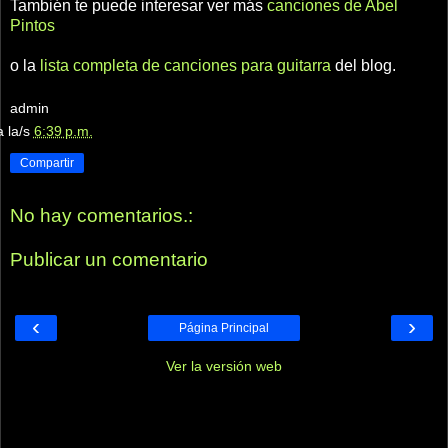
También te puede interesar ver más
canciones de Abel
Pintos
o la
lista completa de canciones para guitarra
del blog.
admin
a la/s
6:39 p.m.
Compartir
No hay comentarios.:
Publicar un comentario
‹
›
Página Principal
Ver la versión web