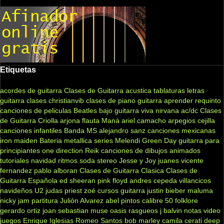
Etiquetas
acordes de guitarra
Clases de Guitarra acustica
tablaturas
letras
guitarra clases
christianvib
clases de piano
guitarra
aprender
requinto
canciones de peliculas
Beatles
bajo
guitarra viva
nirvana
ac/dc
Clases
de Guitarra Criolla
arjona
flauta
Maná
ariel camacho
arpegios
cejilla
canciones infantiles
Banda MS
alejandro sanz
canciones mexicanas
iron maiden
Bateria
metallica
series
Melendi
Green Day
guitarra para
principiantes
one direction
Reik
canciones de dibujos animados
tutoriales
navidad
ritmos
soda stereo
Jesse y Joy
juanes
vicente
fernandez
pablo alboran
Clases de Guitarra Clasica
Clases de
Guitarra Española
ed sheeran
pink floyd
andres cepeda
villancicos
navideños
U2
judas priest
zoé
cursos guitarra
justin bieber
maluma
nicky jam
partitura
Julión Alvarez
abel pintos
calibre 50
folklore
gerardo ortiz
joan sebastian
muse
oasis
rasgueos
j balvin
notas
video
juegos
Enrique Iglesias
Romeo Santos
bob marley
camila
cerati
deep