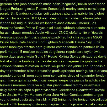
gerardo ortiz
joan sebastian
muse
oasis
rasgueos
j balvin
notas
video
juegos
Enrique Iglesias
Romeo Santos
bob marley
camila
cerati
deep
purple
Sin Bandera
coldplay
coti
espinoza paz
juan gabriel
los plebes
del rancho
rio roma
DLD
Queen
alejandro fernandez
caifanes
john
lennon
luis miguel
shakira
wallpapers
José Alfredo Jiménez
Los
Enanitos Verdes
Prince Royce
axel
black sabbath
calamaro
el recodo
ha-ash
shawn mendes
Adele
Afinador
CNCO
elefante
fito y fitipaldis
fonseca
juegos de musica
pianos
pxndx
red hot chili peppers
5SOS
Bruno Mars
Café Tacvba
Foo Fighters
Megadeth
Ozuna
Soy Luna
arctic monkeys
efectos para guitarra
estopa
fondos de pantalla
linkin
park
maroon 5
matisse
pedales de guitarra
regulo caro
taylor swift
three days grace
wisin
Guns N' Roses
Rolling Stones
afinadores
david
bisbal
enrique bunbury
heroes del silencio
imagenes de guitarra
los
claxons
rihanna
television
ukelele
wikipedia
Chayanne
Led Zeppelin
a
day to remember
allison
anuncios gratis
aprender tocar guitarra
ariana
grande
banda el limon
carla morrison
carlos vives
el komander
fender
gian marco
guitarras electricas
juegos
juegos de pianos
la adictiva
los
bunkers
marama
no te va a gustar
piano virtual
remmy valenzuela
ricky martin
sin capo
slipknot
vicentico
Creedence Clearwater Revival
Dire Straits
Marilyn Manson
Victor Jara
Virlan Garcia
acordes
angus
young
autodidacta
aventura
blink-182
bring me the horizon
cosculluela
farruko
fifth harmony
guitarras
imagine dragons
jarabe de palo
juegos