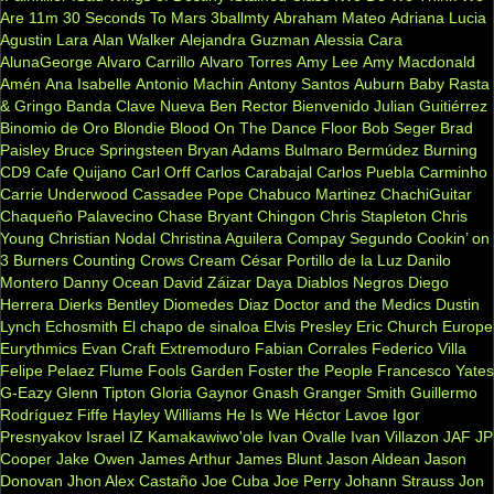
Are
11m
30 Seconds To Mars
3ballmty
Abraham Mateo
Adriana Lucia
Agustin Lara
Alan Walker
Alejandra Guzman
Alessia Cara
AlunaGeorge
Alvaro Carrillo
Alvaro Torres
Amy Lee
Amy Macdonald
Amén
Ana Isabelle
Antonio Machin
Antony Santos
Auburn
Baby Rasta
& Gringo
Banda Clave Nueva
Ben Rector
Bienvenido Julian Guitiérrez
Binomio de Oro
Blondie
Blood On The Dance Floor
Bob Seger
Brad
Paisley
Bruce Springsteen
Bryan Adams
Bulmaro Bermúdez
Burning
CD9
Cafe Quijano
Carl Orff
Carlos Carabajal
Carlos Puebla
Carminho
Carrie Underwood
Cassadee Pope
Chabuco Martinez
ChachiGuitar
Chaqueño Palavecino
Chase Bryant
Chingon
Chris Stapleton
Chris
Young
Christian Nodal
Christina Aguilera
Compay Segundo
Cookin’ on
3 Burners
Counting Crows
Cream
César Portillo de la Luz
Danilo
Montero
Danny Ocean
David Záizar
Daya
Diablos Negros
Diego
Herrera
Dierks Bentley
Diomedes Diaz
Doctor and the Medics
Dustin
Lynch
Echosmith
El chapo de sinaloa
Elvis Presley
Eric Church
Europe
Eurythmics
Evan Craft
Extremoduro
Fabian Corrales
Federico Villa
Felipe Pelaez
Flume
Fools Garden
Foster the People
Francesco Yates
G-Eazy
Glenn Tipton
Gloria Gaynor
Gnash
Granger Smith
Guillermo
Rodríguez Fiffe
Hayley Williams
He Is We
Héctor Lavoe
Igor
Presnyakov
Israel IZ Kamakawiwo'ole
Ivan Ovalle
Ivan Villazon
JAF
JP
Cooper
Jake Owen
James Arthur
James Blunt
Jason Aldean
Jason
Donovan
Jhon Alex Castaño
Joe Cuba
Joe Perry
Johann Strauss
Jon