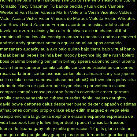
Tomatito
Tracy Chapman
Tu banda pedida y tus videos
Vampire
Weekend
Van Halen
Vanesa Martín
Vete a la Versh
Vicentico Valdés
Victor Acosta
Victor Victor
Vinícius de Moraes
Violetta
Violão
Wheatus
Zac Brown Band
Zacarias Ferreira
acordeon
acustica
adobe
adriel
favela
alex zurdo
alexis y fido
alfredo olivas
alice in chains
all that
remains
all time low
alta consigna
amazon
anastacia
andrea echeverri
android
andy grammer
antonio aguilar
anuel aa
apps
armando
manzanero
audacity
aula
axn
bajo quinto
bajo tierra
bajo virtual
banjo
barak
barilari
bebes
belinda
ben moody
beyonce
big time rush
bolero
boss
brahms
breaking benjamin
britney spears
caloncho
calor urbano
calvin harris
camaron
camila cabello
canciones brasileñas
canciones
rusas
carla bruni
carlos asensio
carlos eleta almaran
carly rae jepsen
cello
celular
cesar sandoval
chase rice
chocQuibTown
chris jeday
cifra
clarinete
clases de guitarra por skype
clases por webcam
clasica
comprar
compás
consejos
corno francés
coverdale
crecer german
criolla
cuatro venezolano
cubase
cuerdas
daniel melero
daughtry
david bowie
deftones
deluz
descemer bueno
dexter
diapasón
distintas
afinaciones
dominio propio
drake
ebay
edith marquez
el vega
elvis
crespo
enchufa la guitarra
epiphone
erasure
española
esperanza de
vida
facebook
fanny lu
five finger death punch
francis lai
fraseos
fuerza de tijuana
gaby fofo y miliki
generación 12
gifts
gloria estefan
goo goo dolls
google play
google plus
grupo fernandez
guardian
guia