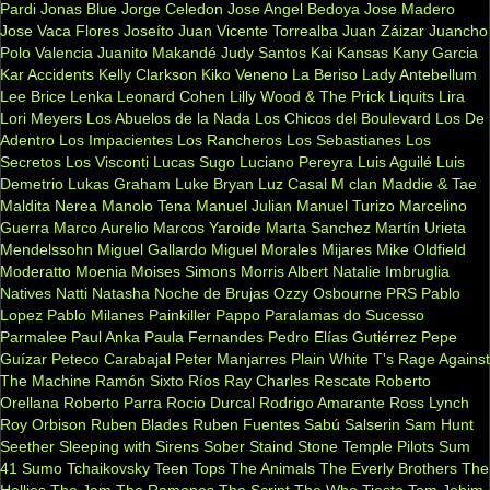
Pardi
Jonas Blue
Jorge Celedon
Jose Angel Bedoya
Jose Madero
Jose Vaca Flores
Joseíto
Juan Vicente Torrealba
Juan Záizar
Juancho
Polo Valencia
Juanito Makandé
Judy Santos
Kai
Kansas
Kany Garcia
Kar Accidents
Kelly Clarkson
Kiko Veneno
La Beriso
Lady Antebellum
Lee Brice
Lenka
Leonard Cohen
Lilly Wood & The Prick
Liquits
Lira
Lori Meyers
Los Abuelos de la Nada
Los Chicos del Boulevard
Los De
Adentro
Los Impacientes
Los Rancheros
Los Sebastianes
Los
Secretos
Los Visconti
Lucas Sugo
Luciano Pereyra
Luis Aguilé
Luis
Demetrio
Lukas Graham
Luke Bryan
Luz Casal
M clan
Maddie & Tae
Maldita Nerea
Manolo Tena
Manuel Julian
Manuel Turizo
Marcelino
Guerra
Marco Aurelio
Marcos Yaroide
Marta Sanchez
Martín Urieta
Mendelssohn
Miguel Gallardo
Miguel Morales
Mijares
Mike Oldfield
Moderatto
Moenia
Moises Simons
Morris Albert
Natalie Imbruglia
Natives
Natti Natasha
Noche de Brujas
Ozzy Osbourne
PRS
Pablo
Lopez
Pablo Milanes
Painkiller
Pappo
Paralamas do Sucesso
Parmalee
Paul Anka
Paula Fernandes
Pedro Elías Gutiérrez
Pepe
Guízar
Peteco Carabajal
Peter Manjarres
Plain White T's
Rage Against
The Machine
Ramón Sixto Ríos
Ray Charles
Rescate
Roberto
Orellana
Roberto Parra
Rocio Durcal
Rodrigo Amarante
Ross Lynch
Roy Orbison
Ruben Blades
Ruben Fuentes
Sabú
Salserin
Sam Hunt
Seether
Sleeping with Sirens
Sober
Staind
Stone Temple Pilots
Sum
41
Sumo
Tchaikovsky
Teen Tops
The Animals
The Everly Brothers
The
Hollies
The Jam
The Ramones
The Script
The Who
Tiesto
Tom Jobim