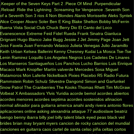
.Keeper of the Seven Keys Part 2
.Piece Of Mind
.Purpendicular
.Reload
.Ride the Lightning
.Screaming for Vengeance
.Seventh Son
of a Seventh Son
3 rios
4 Non Blondes
Alanis Morissette
Aleks Syntek
Alice Cooper
Alvaro Soler
Ben E King
Blake Shelton
Bobby McFerrin
Buena Vista Social Club
Chuck Berry
Dio
El Canto del Loco
Evanescence
Extreme
Feid
Fidel Rueda
Frank Sinatra
Gianluca
Grignani
Hugo Blanco
Jake Bugg
Jessie J
Jet
Jimmy Page
Joan Jett
Joss Favela
Juan Fernando Velasco
Julieta Venegas
Julio Jaramillo
Keith Urban
Kelsea Ballerini
Kenny Chesney
Kudai
La Mosca Tse-Tse
Lenin Ramirez
Loquillo
Los Angeles Negros
Los Cadetes De Linares
Los Manseros Santiagueños
Los Panchos
Lucho Barrios
Luis Enrique
Macaco
Mark Knopfler
Martín valverde
Mercedes Sosa
Miguel
Matamoros
Mon Laferte
Nickelback
Pixies
Placebo
R5
Radio Futura
Rammstein
Robin Schulz
Silvestre Dangond
Simon and Garfunkel
Snow Patrol
The Cranberries
The Kooks
Thomas Rhett
Tim McGraw
Volbeat
X Ambassadors
Ylvis
Yuridia
acorde bemol
acordes abiertos
acordes menores
acordes septima
acordes sostenidos
afinacion
normal
afinador para guitarra
america
anahi
andy rivera
antonio flores
aplicaciones online
asking alexandria
attaque 77
audioslave
beatriz
luengo
benny ibarra
billy joel
billy talent
black eyed peas
black veil
brides
brian may
bryant myers
cancion de rocky
cancion del mundial
canciones en guitarra
caos
cartel de santa
celso piña
celtas cortos