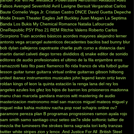
Falsos
Avenged Sevenfold
Avril Lavigne
Bersuit Vergarabat
Carlos
Baute
Cornelio Vega Jr.
Cristian Castro
DNCE
David Guetta
Depeche
Mode
Dream Theater
Eagles
Jeff Buckley
Juan Magan
La Septima
Banda
Los Bukis
My Chemical Romance
Natalia Lafourcade
OneRepublic
PSY
Piso 21
REM
Ritchie Valens
Roberto Carlos
Scorpions
Train
acordes básicos
acordes mayores
alejandro lerner
antonio vega
arcangel
autenticos decadentes
bacilos
bad bunny
blur
bob dylan
callejeros
capotraste
charlie puth
curso a distancia
dani
martin
daniel calveti
diego torres
divididos
dj snake
editor de sonido
editores de audio profesionales
el ultimo de la fila
enjambre
eros
ramazzotti
fato
fito paez
flamenco
flo rida
franco de vita
futbol
guitar
lesson
guitar tuner
guitarra virtual online
guitarras gibson
hillsong
united
ibanez
instrumentos musicales
john legend
kevin ortiz
kevin
roldan
kings of leon
la quinta estación
la renga
lana del rey
los
angeles azules
los gfez
los hijos de barron
los prisioneros
madonna
manu chao
marcela gandara
marcos witt
mastering de audio
masterizacion
metronomo
miel san marcos
miguel mateos
miguel y
miguel
mike bahia
molotov
nacha pop
noel schajris
online
ov7
paramore
pereza
plan B
programas
progresiones
ramon ayala
rojo
sam smith
samo
santiago cruz
seteo
sie7e
slide
softonic
talller de
mezcla
the lumineers
the strokes
tierra sagrada
tori kelly
tranzas
twitter
white stripes
zion y lenox
.And Justice For All
.British Steel