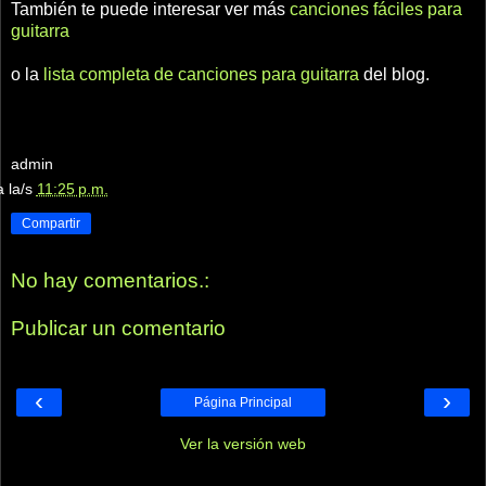
También te puede interesar ver más
canciones fáciles para
guitarra
o la
lista completa de canciones para guitarra
del blog.
admin
a la/s
11:25 p.m.
Compartir
No hay comentarios.:
Publicar un comentario
‹
›
Página Principal
Ver la versión web