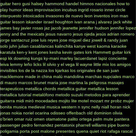
guitar hero
gusi
halsey
hammond
handel
himnos nacionales
how to
play
humor
ideas
improvisacion
incubus
ingrid rosario
inner circle
interpuesto
intoxicados
invasores de nuevo leon
inventos
iron man
guitar lesson
iskander
israel houghton
ivan arana
j alvarez
jack white
james bay
javier rosas
jaz jacob
jeanette
jennifer hudson
jennifer lopez
jenny and the mexicats
jesus navarro
jesus ojeda
jesús adrian romero
jorge santacruz
jose luis reyes
jose miguel diez
jowell & randy
juan
solo
juhn
julian casablancas
kalinchita
kanye west
kaoma
karaoke
karatula
ken-y
kent jones
kesha
kevin gates
kirk Hammett guitar
kirk
esp
kk downing
kungs
ky-mani marley
lacuerdanet
lapiz conciente
leiva
lemmy
leño
licks
lil silvio y el vega
lil wayne
little mix
los amigos
invisibles
los de la nazza
los kjarkas
los originales de san juan
macklemore
made in china
malú
mandolina
marchas nupciales
marco
di mauro
marcos brunet
maria jose
martina la peligrosa
masajes
terapeuticos
metallica chords
metallica guitar
metallica lesson
metallica tutorial
metalófono
metodo suzuki
metodos para aprender
guitarra
midi
miró
mocedades
mojito lite
motel
mozart
mr probz
mujer
bonita
musica medieval
musica western
n sync
nelly
niall horan
nick
jonas
nokia
noriel
ocarina
odisseo
offenbach
old dominion
olivia
o'brien
omar ruiz
omen
otamatone
palito ortega
palm mute
pantera
passenger
pedro fernandez
pentatonix
pharrell williams
pipe bueno
poligamia
porta
post malone
presentes
quena
quiet riot
rafaga
rascal