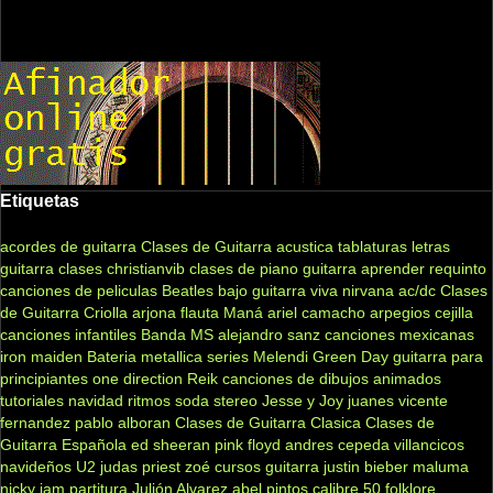
Etiquetas
acordes de guitarra
Clases de Guitarra acustica
tablaturas
letras
guitarra clases
christianvib
clases de piano
guitarra
aprender
requinto
canciones de peliculas
Beatles
bajo
guitarra viva
nirvana
ac/dc
Clases
de Guitarra Criolla
arjona
flauta
Maná
ariel camacho
arpegios
cejilla
canciones infantiles
Banda MS
alejandro sanz
canciones mexicanas
iron maiden
Bateria
metallica
series
Melendi
Green Day
guitarra para
principiantes
one direction
Reik
canciones de dibujos animados
tutoriales
navidad
ritmos
soda stereo
Jesse y Joy
juanes
vicente
fernandez
pablo alboran
Clases de Guitarra Clasica
Clases de
Guitarra Española
ed sheeran
pink floyd
andres cepeda
villancicos
navideños
U2
judas priest
zoé
cursos guitarra
justin bieber
maluma
nicky jam
partitura
Julión Alvarez
abel pintos
calibre 50
folklore