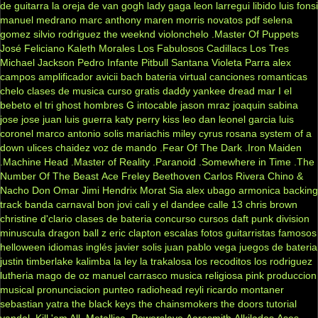
de guitarra
la oreja de van gogh
lady gaga
leon larregui
libido
luis fonsi
manuel medrano
marc anthony
maren morris
novatos
pdf
selena
gomez
silvio rodriguez
the weeknd
violonchelo
.Master Of Puppets
José Feliciano
Kaleth Morales
Los Fabulosos Cadillacs
Los Tres
Michael Jackson
Pedro Infante
Pitbull
Santana
Violeta Parra
alex
campos
amplificador
avicii
bach
bateria virtual
canciones romanticas
chelo
clases de musica
curso gratis
daddy yankee
dread mar I
el
bebeto
el tri
ghost
hombres G
intocable
jason mraz
joaquin sabina
jose jose
juan luis guerra
katy perry
kiss
leo dan
leonel garcia
luis
coronel
marco antonio solis
mariachis
miley cyrus
rosana
system of a
down
ulices chaidez
voz de mando
.Fear Of The Dark
.Iron Maiden
.Machine Head
.Master of Reality
.Paranoid
.Somewhere in Time
.The
Number Of The Beast
Ace Freley
Beethoven
Carlos Rivera
Chino &
Nacho
Don Omar
Jimi Hendrix
Morat
Sia
alex ubago
armonica
backing
track
banda carnaval
bon jovi
cali y el dandee
calle 13
chris brown
christine d'clario
clases de bateria
concurso
cursos
daft punk
division
minuscula
dragon ball z
eric clapton
escalas
fotos
guitarristas famosos
helloween
idiomas
inglés
javier solis
juan pablo vega
juegos de bateria
justin timberlake
kalimba
la ley
la trakalosa
los recoditos
los rodriguez
lutheria
mago de oz
manuel carrasco
musica religiosa
pink
produccion
musical
pronunciacion
punteo
radiohead
reyli
ricardo montaner
sebastian yatra
the black keys
the chainsmokers
the doors
tutorial
yandel
.Kill 'em All
.Metallica
.Powerslave
Aerosmith
Alkilados
Ases