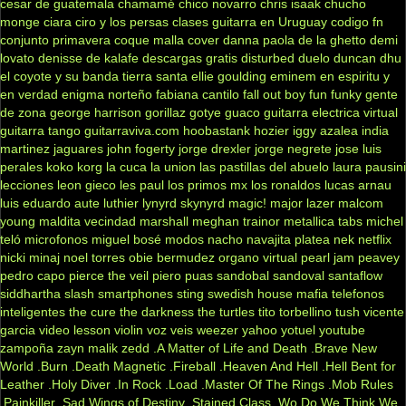
cesar de guatemala
chamamé
chico novarro
chris isaak
chucho
monge
ciara
ciro y los persas
clases guitarra en Uruguay
codigo fn
conjunto primavera
coque malla
cover
danna paola
de la ghetto
demi
lovato
denisse de kalafe
descargas gratis
disturbed
duelo
duncan dhu
el coyote y su banda tierra santa
ellie goulding
eminem
en espiritu y
en verdad
enigma norteño
fabiana cantilo
fall out boy
fun
funky
gente
de zona
george harrison
gorillaz
gotye
guaco
guitarra electrica virtual
guitarra tango
guitarraviva.com
hoobastank
hozier
iggy azalea
india
martinez
jaguares
john fogerty
jorge drexler
jorge negrete
jose luis
perales
koko
korg
la cuca
la union
las pastillas del abuelo
laura pausini
lecciones
leon gieco
les paul
los primos mx
los ronaldos
lucas arnau
luis eduardo aute
luthier
lynyrd skynyrd
magic!
major lazer
malcom
young
maldita vecindad
marshall
meghan trainor
metallica tabs
michel
teló
microfonos
miguel bosé
modos
nacho
navajita platea
nek
netflix
nicki minaj
noel torres
obie bermudez
organo virtual
pearl jam
peavey
pedro capo
pierce the veil
piero
puas
sandobal
sandoval
santaflow
siddhartha
slash
smartphones
sting
swedish house mafia
telefonos
inteligentes
the cure
the darkness
the turtles
tito torbellino
tush
vicente
garcia
video lesson
violin
voz veis
weezer
yahoo
yotuel
youtube
zampoña
zayn malik
zedd
.A Matter of Life and Death
.Brave New
World
.Burn
.Death Magnetic
.Fireball
.Heaven And Hell
.Hell Bent for
Leather
.Holy Diver
.In Rock
.Load
.Master Of The Rings
.Mob Rules
.Painkiller
.Sad Wings of Destiny
.Stained Class
.Wo Do We Think We