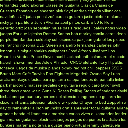
fernandez
pablo alboran
Clases de Guitarra Clasica
Clases de
Guitarra Española
ed sheeran
pink floyd
andres cepeda
villancicos
navideños
U2
judas priest
zoé
cursos guitarra
justin bieber
maluma
nicky jam
partitura
Julión Alvarez
abel pintos
calibre 50
folklore
gerardo ortiz
joan sebastian
muse
oasis
rasgueos
j balvin
notas
video
juegos
Enrique Iglesias
Romeo Santos
bob marley
camila
cerati
deep
purple
Sin Bandera
coldplay
coti
espinoza paz
juan gabriel
los plebes
del rancho
rio roma
DLD
Queen
alejandro fernandez
caifanes
john
lennon
luis miguel
shakira
wallpapers
José Alfredo Jiménez
Los
Enanitos Verdes
Prince Royce
axel
black sabbath
calamaro
el recodo
ha-ash
shawn mendes
Adele
Afinador
CNCO
elefante
fito y fitipaldis
fonseca
juegos de musica
pianos
pxndx
red hot chili peppers
5SOS
Bruno Mars
Café Tacvba
Foo Fighters
Megadeth
Ozuna
Soy Luna
arctic monkeys
efectos para guitarra
estopa
fondos de pantalla
linkin
park
maroon 5
matisse
pedales de guitarra
regulo caro
taylor swift
three days grace
wisin
Guns N' Roses
Rolling Stones
afinadores
david
bisbal
enrique bunbury
heroes del silencio
imagenes de guitarra
los
claxons
rihanna
television
ukelele
wikipedia
Chayanne
Led Zeppelin
a
day to remember
allison
anuncios gratis
aprender tocar guitarra
ariana
grande
banda el limon
carla morrison
carlos vives
el komander
fender
gian marco
guitarras electricas
juegos
juegos de pianos
la adictiva
los
bunkers
marama
no te va a gustar
piano virtual
remmy valenzuela