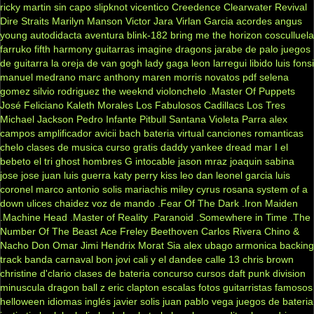
ricky martin
sin capo
slipknot
vicentico
Creedence Clearwater Revival
Dire Straits
Marilyn Manson
Victor Jara
Virlan Garcia
acordes
angus
young
autodidacta
aventura
blink-182
bring me the horizon
cosculluela
farruko
fifth harmony
guitarras
imagine dragons
jarabe de palo
juegos
de guitarra
la oreja de van gogh
lady gaga
leon larregui
libido
luis fonsi
manuel medrano
marc anthony
maren morris
novatos
pdf
selena
gomez
silvio rodriguez
the weeknd
violonchelo
.Master Of Puppets
José Feliciano
Kaleth Morales
Los Fabulosos Cadillacs
Los Tres
Michael Jackson
Pedro Infante
Pitbull
Santana
Violeta Parra
alex
campos
amplificador
avicii
bach
bateria virtual
canciones romanticas
chelo
clases de musica
curso gratis
daddy yankee
dread mar I
el
bebeto
el tri
ghost
hombres G
intocable
jason mraz
joaquin sabina
jose jose
juan luis guerra
katy perry
kiss
leo dan
leonel garcia
luis
coronel
marco antonio solis
mariachis
miley cyrus
rosana
system of a
down
ulices chaidez
voz de mando
.Fear Of The Dark
.Iron Maiden
.Machine Head
.Master of Reality
.Paranoid
.Somewhere in Time
.The
Number Of The Beast
Ace Freley
Beethoven
Carlos Rivera
Chino &
Nacho
Don Omar
Jimi Hendrix
Morat
Sia
alex ubago
armonica
backing
track
banda carnaval
bon jovi
cali y el dandee
calle 13
chris brown
christine d'clario
clases de bateria
concurso
cursos
daft punk
division
minuscula
dragon ball z
eric clapton
escalas
fotos
guitarristas famosos
helloween
idiomas
inglés
javier solis
juan pablo vega
juegos de bateria