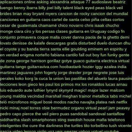
aplicaciones online
asking alexandria
attaque 77
audioslave
beatriz
luengo
benny ibarra
billy joel
billy talent
black eyed peas
black veil
brides
brian may
bryant myers
cancion de rocky
cancion del mundial
canciones en guitarra
caos
cartel de santa
celso piña
celtas cortos
cesar de guatemala
chamamé
chico novarro
chris isaak
chucho
monge
ciara
ciro y los persas
clases guitarra en Uruguay
codigo fn
conjunto primavera
coque malla
cover
danna paola
de la ghetto
demi
lovato
denisse de kalafe
descargas gratis
disturbed
duelo
duncan dhu
el coyote y su banda tierra santa
ellie goulding
eminem
en espiritu y
en verdad
enigma norteño
fabiana cantilo
fall out boy
fun
funky
gente
de zona
george harrison
gorillaz
gotye
guaco
guitarra electrica virtual
guitarra tango
guitarraviva.com
hoobastank
hozier
iggy azalea
india
martinez
jaguares
john fogerty
jorge drexler
jorge negrete
jose luis
perales
koko
korg
la cuca
la union
las pastillas del abuelo
laura pausini
lecciones
leon gieco
les paul
los primos mx
los ronaldos
lucas arnau
luis eduardo aute
luthier
lynyrd skynyrd
magic!
major lazer
malcom
young
maldita vecindad
marshall
meghan trainor
metallica tabs
michel
teló
microfonos
miguel bosé
modos
nacho
navajita platea
nek
netflix
nicki minaj
noel torres
obie bermudez
organo virtual
pearl jam
peavey
pedro capo
pierce the veil
piero
puas
sandobal
sandoval
santaflow
siddhartha
slash
smartphones
sting
swedish house mafia
telefonos
inteligentes
the cure
the darkness
the turtles
tito torbellino
tush
vicente
garcia
video lesson
violin
voz veis
weezer
yahoo
yotuel
youtube