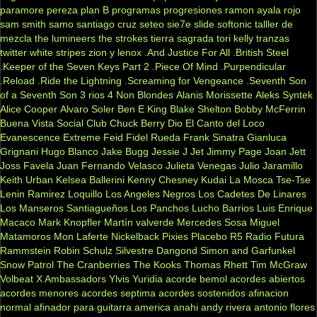
paramore
pereza
plan B
programas
progresiones
ramon ayala
rojo
sam smith
samo
santiago cruz
seteo
sie7e
slide
softonic
talller de
mezcla
the lumineers
the strokes
tierra sagrada
tori kelly
tranzas
twitter
white stripes
zion y lenox
.And Justice For All
.British Steel
.Keeper of the Seven Keys Part 2
.Piece Of Mind
.Purpendicular
.Reload
.Ride the Lightning
.Screaming for Vengeance
.Seventh Son
of a Seventh Son
3 rios
4 Non Blondes
Alanis Morissette
Aleks Syntek
Alice Cooper
Alvaro Soler
Ben E King
Blake Shelton
Bobby McFerrin
Buena Vista Social Club
Chuck Berry
Dio
El Canto del Loco
Evanescence
Extreme
Feid
Fidel Rueda
Frank Sinatra
Gianluca
Grignani
Hugo Blanco
Jake Bugg
Jessie J
Jet
Jimmy Page
Joan Jett
Joss Favela
Juan Fernando Velasco
Julieta Venegas
Julio Jaramillo
Keith Urban
Kelsea Ballerini
Kenny Chesney
Kudai
La Mosca Tse-Tse
Lenin Ramirez
Loquillo
Los Angeles Negros
Los Cadetes De Linares
Los Manseros Santiagueños
Los Panchos
Lucho Barrios
Luis Enrique
Macaco
Mark Knopfler
Martín valverde
Mercedes Sosa
Miguel
Matamoros
Mon Laferte
Nickelback
Pixies
Placebo
R5
Radio Futura
Rammstein
Robin Schulz
Silvestre Dangond
Simon and Garfunkel
Snow Patrol
The Cranberries
The Kooks
Thomas Rhett
Tim McGraw
Volbeat
X Ambassadors
Ylvis
Yuridia
acorde bemol
acordes abiertos
acordes menores
acordes septima
acordes sostenidos
afinacion
normal
afinador para guitarra
america
anahi
andy rivera
antonio flores