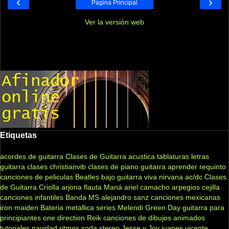
‹
›
Página Principal
Ver la versión web
Etiquetas
acordes de guitarra
Clases de Guitarra acustica
tablaturas
letras
guitarra clases
christianvib
clases de piano
guitarra
aprender
requinto
canciones de peliculas
Beatles
bajo
guitarra viva
nirvana
ac/dc
Clases
de Guitarra Criolla
arjona
flauta
Maná
ariel camacho
arpegios
cejilla
canciones infantiles
Banda MS
alejandro sanz
canciones mexicanas
iron maiden
Bateria
metallica
series
Melendi
Green Day
guitarra para
principiantes
one direction
Reik
canciones de dibujos animados
tutoriales
navidad
ritmos
soda stereo
Jesse y Joy
juanes
vicente