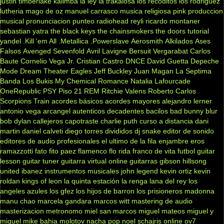
justin timberlake
kalimba
la ley
la trakalosa
los recoditos
los rodriguez
lutheria
mago de oz
manuel carrasco
musica religiosa
pink
produccion
musical
pronunciacion
punteo
radiohead
reyli
ricardo montaner
sebastian yatra
the black keys
the chainsmokers
the doors
tutorial
yandel
.Kill 'em All
.Metallica
.Powerslave
Aerosmith
Alkilados
Ases
Falsos
Avenged Sevenfold
Avril Lavigne
Bersuit Vergarabat
Carlos
Baute
Cornelio Vega Jr.
Cristian Castro
DNCE
David Guetta
Depeche
Mode
Dream Theater
Eagles
Jeff Buckley
Juan Magan
La Septima
Banda
Los Bukis
My Chemical Romance
Natalia Lafourcade
OneRepublic
PSY
Piso 21
REM
Ritchie Valens
Roberto Carlos
Scorpions
Train
acordes básicos
acordes mayores
alejandro lerner
antonio vega
arcangel
autenticos decadentes
bacilos
bad bunny
blur
bob dylan
callejeros
capotraste
charlie puth
curso a distancia
dani
martin
daniel calveti
diego torres
divididos
dj snake
editor de sonido
editores de audio profesionales
el ultimo de la fila
enjambre
eros
ramazzotti
fato
fito paez
flamenco
flo rida
franco de vita
futbol
guitar
lesson
guitar tuner
guitarra virtual online
guitarras gibson
hillsong
united
ibanez
instrumentos musicales
john legend
kevin ortiz
kevin
roldan
kings of leon
la quinta estación
la renga
lana del rey
los
angeles azules
los gfez
los hijos de barron
los prisioneros
madonna
manu chao
marcela gandara
marcos witt
mastering de audio
masterizacion
metronomo
miel san marcos
miguel mateos
miguel y
miguel
mike bahia
molotov
nacha pop
noel schajris
online
ov7