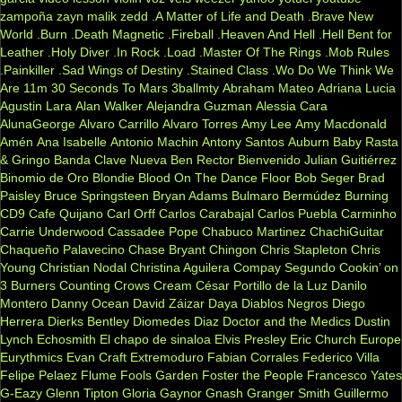
zampoña
zayn malik
zedd
.A Matter of Life and Death
.Brave New
World
.Burn
.Death Magnetic
.Fireball
.Heaven And Hell
.Hell Bent for
Leather
.Holy Diver
.In Rock
.Load
.Master Of The Rings
.Mob Rules
.Painkiller
.Sad Wings of Destiny
.Stained Class
.Wo Do We Think We
Are
11m
30 Seconds To Mars
3ballmty
Abraham Mateo
Adriana Lucia
Agustin Lara
Alan Walker
Alejandra Guzman
Alessia Cara
AlunaGeorge
Alvaro Carrillo
Alvaro Torres
Amy Lee
Amy Macdonald
Amén
Ana Isabelle
Antonio Machin
Antony Santos
Auburn
Baby Rasta
& Gringo
Banda Clave Nueva
Ben Rector
Bienvenido Julian Guitiérrez
Binomio de Oro
Blondie
Blood On The Dance Floor
Bob Seger
Brad
Paisley
Bruce Springsteen
Bryan Adams
Bulmaro Bermúdez
Burning
CD9
Cafe Quijano
Carl Orff
Carlos Carabajal
Carlos Puebla
Carminho
Carrie Underwood
Cassadee Pope
Chabuco Martinez
ChachiGuitar
Chaqueño Palavecino
Chase Bryant
Chingon
Chris Stapleton
Chris
Young
Christian Nodal
Christina Aguilera
Compay Segundo
Cookin’ on
3 Burners
Counting Crows
Cream
César Portillo de la Luz
Danilo
Montero
Danny Ocean
David Záizar
Daya
Diablos Negros
Diego
Herrera
Dierks Bentley
Diomedes Diaz
Doctor and the Medics
Dustin
Lynch
Echosmith
El chapo de sinaloa
Elvis Presley
Eric Church
Europe
Eurythmics
Evan Craft
Extremoduro
Fabian Corrales
Federico Villa
Felipe Pelaez
Flume
Fools Garden
Foster the People
Francesco Yates
G-Eazy
Glenn Tipton
Gloria Gaynor
Gnash
Granger Smith
Guillermo