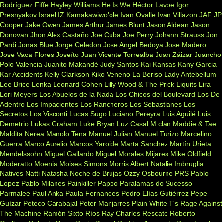
Rodríguez Fiffe
Hayley Williams
He Is We
Héctor Lavoe
Igor
Presnyakov
Israel IZ Kamakawiwo'ole
Ivan Ovalle
Ivan Villazon
JAF
JP
Cooper
Jake Owen
James Arthur
James Blunt
Jason Aldean
Jason
Donovan
Jhon Alex Castaño
Joe Cuba
Joe Perry
Johann Strauss
Jon
Pardi
Jonas Blue
Jorge Celedon
Jose Angel Bedoya
Jose Madero
Jose Vaca Flores
Joseíto
Juan Vicente Torrealba
Juan Záizar
Juancho
Polo Valencia
Juanito Makandé
Judy Santos
Kai
Kansas
Kany Garcia
Kar Accidents
Kelly Clarkson
Kiko Veneno
La Beriso
Lady Antebellum
Lee Brice
Lenka
Leonard Cohen
Lilly Wood & The Prick
Liquits
Lira
Lori Meyers
Los Abuelos de la Nada
Los Chicos del Boulevard
Los De
Adentro
Los Impacientes
Los Rancheros
Los Sebastianes
Los
Secretos
Los Visconti
Lucas Sugo
Luciano Pereyra
Luis Aguilé
Luis
Demetrio
Lukas Graham
Luke Bryan
Luz Casal
M clan
Maddie & Tae
Maldita Nerea
Manolo Tena
Manuel Julian
Manuel Turizo
Marcelino
Guerra
Marco Aurelio
Marcos Yaroide
Marta Sanchez
Martín Urieta
Mendelssohn
Miguel Gallardo
Miguel Morales
Mijares
Mike Oldfield
Moderatto
Moenia
Moises Simons
Morris Albert
Natalie Imbruglia
Natives
Natti Natasha
Noche de Brujas
Ozzy Osbourne
PRS
Pablo
Lopez
Pablo Milanes
Painkiller
Pappo
Paralamas do Sucesso
Parmalee
Paul Anka
Paula Fernandes
Pedro Elías Gutiérrez
Pepe
Guízar
Peteco Carabajal
Peter Manjarres
Plain White T's
Rage Against
The Machine
Ramón Sixto Ríos
Ray Charles
Rescate
Roberto