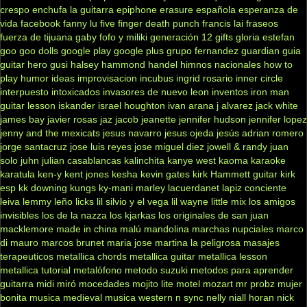
crespo
enchufa la guitarra
epiphone
erasure
española
esperanza de
vida
facebook
fanny lu
five finger death punch
francis lai
fraseos
fuerza de tijuana
gaby fofo y miliki
generación 12
gifts
gloria estefan
goo goo dolls
google play
google plus
grupo fernandez
guardian
guia
guitar hero
gusi
halsey
hammond
handel
himnos nacionales
how to
play
humor
ideas
improvisacion
incubus
ingrid rosario
inner circle
interpuesto
intoxicados
invasores de nuevo leon
inventos
iron man
guitar lesson
iskander
israel houghton
ivan arana
j alvarez
jack white
james bay
javier rosas
jaz jacob
jeanette
jennifer hudson
jennifer lopez
jenny and the mexicats
jesus navarro
jesus ojeda
jesús adrian romero
jorge santacruz
jose luis reyes
jose miguel diez
jowell & randy
juan
solo
juhn
julian casablancas
kalinchita
kanye west
kaoma
karaoke
karatula
ken-y
kent jones
kesha
kevin gates
kirk Hammett guitar
kirk
esp
kk downing
kungs
ky-mani marley
lacuerdanet
lapiz conciente
leiva
lemmy
leño
licks
lil silvio y el vega
lil wayne
little mix
los amigos
invisibles
los de la nazza
los kjarkas
los originales de san juan
macklemore
made in china
malú
mandolina
marchas nupciales
marco
di mauro
marcos brunet
maria jose
martina la peligrosa
masajes
terapeuticos
metallica chords
metallica guitar
metallica lesson
metallica tutorial
metalófono
metodo suzuki
metodos para aprender
guitarra
midi
miró
mocedades
mojito lite
motel
mozart
mr probz
mujer
bonita
musica medieval
musica western
n sync
nelly
niall horan
nick