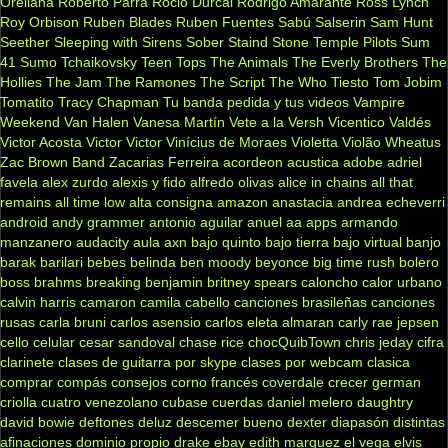
Orellana
Roberto Parra
Rocio Durcal
Rodrigo Amarante
Ross Lynch
Roy Orbison
Ruben Blades
Ruben Fuentes
Sabú
Salserin
Sam Hunt
Seether
Sleeping with Sirens
Sober
Staind
Stone Temple Pilots
Sum
41
Sumo
Tchaikovsky
Teen Tops
The Animals
The Everly Brothers
The
Hollies
The Jam
The Ramones
The Script
The Who
Tiesto
Tom Jobim
Tomatito
Tracy Chapman
Tu banda pedida y tus videos
Vampire
Weekend
Van Halen
Vanesa Martín
Vete a la Versh
Vicentico Valdés
Victor Acosta
Victor Victor
Vinícius de Moraes
Violetta
Violão
Wheatus
Zac Brown Band
Zacarias Ferreira
acordeon
acustica
adobe
adriel
favela
alex zurdo
alexis y fido
alfredo olivas
alice in chains
all that
remains
all time low
alta consigna
amazon
anastacia
andrea echeverri
android
andy grammer
antonio aguilar
anuel aa
apps
armando
manzanero
audacity
aula
axn
bajo quinto
bajo tierra
bajo virtual
banjo
barak
barilari
bebes
belinda
ben moody
beyonce
big time rush
bolero
boss
brahms
breaking benjamin
britney spears
caloncho
calor urbano
calvin harris
camaron
camila cabello
canciones brasileñas
canciones
rusas
carla bruni
carlos asensio
carlos eleta almaran
carly rae jepsen
cello
celular
cesar sandoval
chase rice
chocQuibTown
chris jeday
cifra
clarinete
clases de guitarra por skype
clases por webcam
clasica
comprar
compás
consejos
corno francés
coverdale
crecer german
criolla
cuatro venezolano
cubase
cuerdas
daniel melero
daughtry
david bowie
deftones
deluz
descemer bueno
dexter
diapasón
distintas
afinaciones
dominio propio
drake
ebay
edith marquez
el vega
elvis