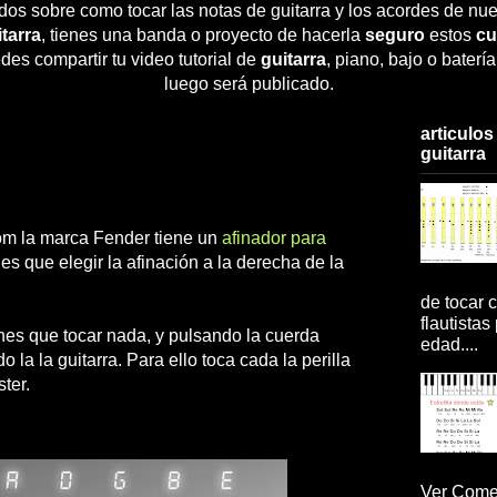
dos sobre como tocar las notas de guitarra y los acordes de nue
tarra
, tienes una banda o proyecto de hacerla
seguro
estos
cu
des compartir tu video tutorial de
guitarra
, piano, bajo o baterí
luego será publicado.
articulos
guitarra
com la marca Fender tiene un
afinador para
enes que elegir la afinación a la derecha de la
de tocar c
flautistas
enes que tocar nada, y pulsando la cuerda
edad....
o la la guitarra. Para ello toca cada la perilla
ster.
Ver Comen