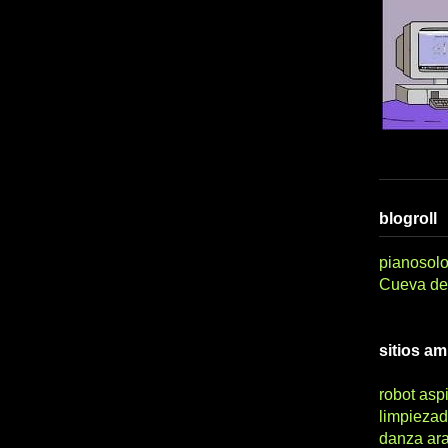
blogroll
pianosolo
Cueva del
sitios a
robot asp
limpiezad
danza ar