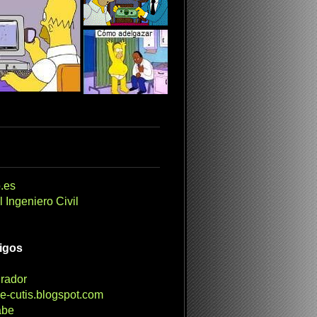
.es
 Ingeniero Civil
migos
irador
e-cutis.blogspot.com
abe