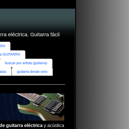
ra eléctrica. Guitarra fácil
RRA
ra GUITARRA
buscar por artista (guitarra)
alas
guitarra desde cero
de guitarra eléctrica
y acústica