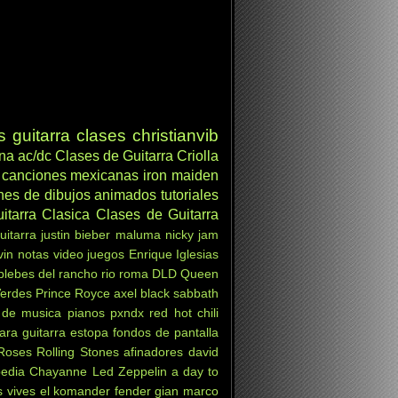
s
guitarra clases
christianvib
ana
ac/dc
Clases de Guitarra Criolla
canciones mexicanas
iron maiden
nes de dibujos animados
tutoriales
itarra Clasica
Clases de Guitarra
uitarra
justin bieber
maluma
nicky jam
vin
notas
video juegos
Enrique Iglesias
 plebes del rancho
rio roma
DLD
Queen
Verdes
Prince Royce
axel
black sabbath
 de musica
pianos
pxndx
red hot chili
ara guitarra
estopa
fondos de pantalla
Roses
Rolling Stones
afinadores
david
pedia
Chayanne
Led Zeppelin
a day to
s vives
el komander
fender
gian marco