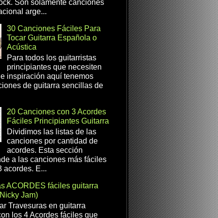
ock. Son solamente canciones
cional arge...
30 Canciones Fáciles Para
Tocar Guitarra Española o
Acústica
Para todos los guitarristas
principiantes que necesiten
e inspiración aquí tenemos
iones de guitarra sencillas de
20 Canciones con 3 Acordes
Fáciles Principiantes Guitarra
Dividimos las listas de las
canciones por cantidad de
acordes. Esta sección
de a las canciones más fáciles
 acordes. E...
as ACORDES fáciles guitarra
(Nicky Jam)
r Travesuras en guitarra
con los 4 Acordes fáciles que