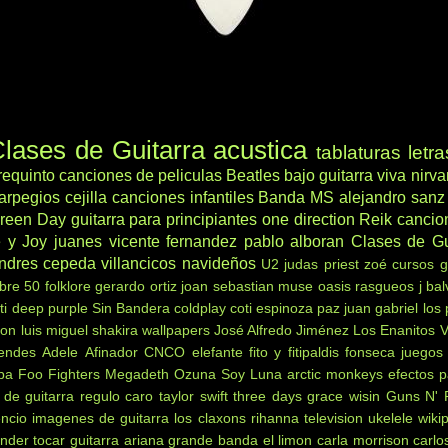
lases de Guitarra acustica
tablaturas
letra
requinto
canciones de peliculas
Beatles
bajo
guitarra viva
nirv
arpegios
cejilla
canciones infantiles
Banda MS
alejandro sanz
reen Day
guitarra para principiantes
one direction
Reik
cancio
 y Joy
juanes
vicente fernandez
pablo alboran
Clases de Gu
ndres cepeda
villancicos navideños
U2
judas priest
zoé
cursos g
ibre 50
folklore
gerardo ortiz
joan sebastian
muse
oasis
rasgueos
j bal
ti
deep purple
Sin Bandera
coldplay
coti
espinoza paz
juan gabriel
los
non
luis miguel
shakira
wallpapers
José Alfredo Jiménez
Los Enanitos 
endes
Adele
Afinador
CNCO
elefante
fito y fitipaldis
fonseca
juegos
ba
Foo Fighters
Megadeth
Ozuna
Soy Luna
arctic monkeys
efectos p
 de guitarra
regulo caro
taylor swift
three days grace
wisin
Guns N' 
encio
imagenes de guitarra
los claxons
rihanna
television
ukelele
wiki
nder tocar guitarra
ariana grande
banda el limon
carla morrison
carlo