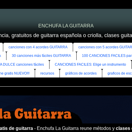
ENCHUFA LA GUITARRA
cia, gratuitos de guitarra española o criolla, clases guitar
canciones con 4 acordes GUITARRA
canciones con 5 acordes GUITA
A
30 canciones más fáciles GUITARRA
100 CANCIONES FACILES pa
A DULCE canciones fáciles
CANCIONES FACILES: Elige un instrumento
ine gratis NUEVO!!!
recursos
gráficos de acordes
graficos de esc
tis de guitarra
- Enchufa La Guitarra reune métodos y
clases 