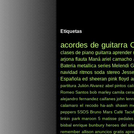
Etiquetas
acordes de guitarra
C
clases de piano
guitarra
aprender
arjona
flauta
Maná
ariel camacho
Bateria
metallica
series
Melendi
G
navidad
ritmos
soda stereo
Jesse
Española
ed sheeran
pink floyd
a
partitura
Julión Alvarez
abel pintos
cal
Romeo Santos
bob marley
camila
cera
alejandro fernandez
caifanes
john len
calamaro
el recodo
ha-ash
shawn m
peppers
5SOS
Bruno Mars
Café Tacv
linkin park
maroon 5
matisse
pedales
bisbal
enrique bunbury
heroes del sil
remember
allison
anuncios gratis
apre