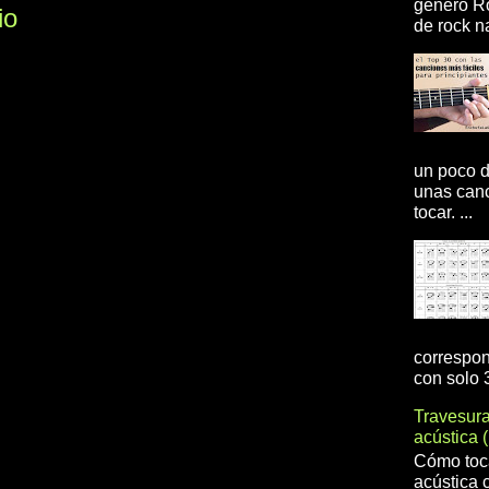
genero R
io
de rock na
un poco d
unas canc
tocar. ...
correspon
con solo 3
Travesur
acústica 
Cómo toca
acústica 