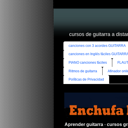
cursos de guitarra a distan
canciones con 3 acordes GUITARRA
canciones en Inglés fáciles GUITARR
PIANO canciones fáciles
FLAUT
Ritmos de guitarra
Afinador onl
Políticas de Privacidad
Aprender guitarra
-
cursos gra