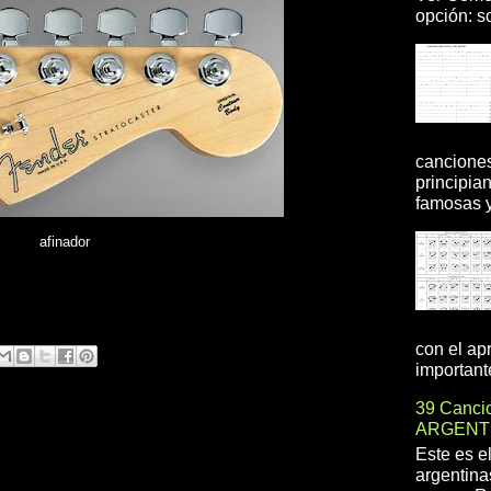
opción: so
canciones
principia
famosas y 
afinador
con el ap
importante
39 Cancio
ARGENT
Este es e
argentina