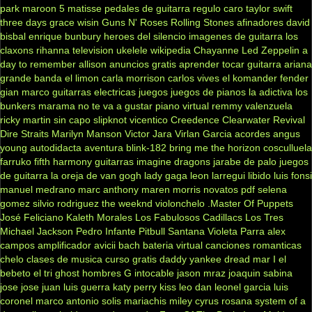
park
maroon 5
matisse
pedales de guitarra
regulo caro
taylor swift
three days grace
wisin
Guns N' Roses
Rolling Stones
afinadores
david
bisbal
enrique bunbury
heroes del silencio
imagenes de guitarra
los
claxons
rihanna
television
ukelele
wikipedia
Chayanne
Led Zeppelin
a
day to remember
allison
anuncios gratis
aprender tocar guitarra
ariana
grande
banda el limon
carla morrison
carlos vives
el komander
fender
gian marco
guitarras electricas
juegos
juegos de pianos
la adictiva
los
bunkers
marama
no te va a gustar
piano virtual
remmy valenzuela
ricky martin
sin capo
slipknot
vicentico
Creedence Clearwater Revival
Dire Straits
Marilyn Manson
Victor Jara
Virlan Garcia
acordes
angus
young
autodidacta
aventura
blink-182
bring me the horizon
cosculluela
farruko
fifth harmony
guitarras
imagine dragons
jarabe de palo
juegos
de guitarra
la oreja de van gogh
lady gaga
leon larregui
libido
luis fonsi
manuel medrano
marc anthony
maren morris
novatos
pdf
selena
gomez
silvio rodriguez
the weeknd
violonchelo
.Master Of Puppets
José Feliciano
Kaleth Morales
Los Fabulosos Cadillacs
Los Tres
Michael Jackson
Pedro Infante
Pitbull
Santana
Violeta Parra
alex
campos
amplificador
avicii
bach
bateria virtual
canciones romanticas
chelo
clases de musica
curso gratis
daddy yankee
dread mar I
el
bebeto
el tri
ghost
hombres G
intocable
jason mraz
joaquin sabina
jose jose
juan luis guerra
katy perry
kiss
leo dan
leonel garcia
luis
coronel
marco antonio solis
mariachis
miley cyrus
rosana
system of a