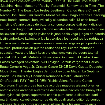
down
ulices chaidez
voz de mando
.Fear Of The Dark
.Iron Maiden
.Machine Head
.Master of Reality
.Paranoid
.Somewhere in Time
.The
Number Of The Beast
Ace Freley
Beethoven
Carlos Rivera
Chino &
Nacho
Don Omar
Jimi Hendrix
Morat
Sia
alex ubago
armonica
backing
track
banda carnaval
bon jovi
cali y el dandee
calle 13
chris brown
christine d'clario
clases de bateria
concurso
cursos
daft punk
division
minuscula
dragon ball z
eric clapton
escalas
fotos
guitarristas famosos
helloween
idiomas
inglés
javier solis
juan pablo vega
juegos de bateria
justin timberlake
kalimba
la ley
la trakalosa
los recoditos
los rodriguez
lutheria
mago de oz
manuel carrasco
musica religiosa
pink
produccion
musical
pronunciacion
punteo
radiohead
reyli
ricardo montaner
sebastian yatra
the black keys
the chainsmokers
the doors
tutorial
yandel
.Kill 'em All
.Metallica
.Powerslave
Aerosmith
Alkilados
Ases
Falsos
Avenged Sevenfold
Avril Lavigne
Bersuit Vergarabat
Carlos
Baute
Cornelio Vega Jr.
Cristian Castro
DNCE
David Guetta
Depeche
Mode
Dream Theater
Eagles
Jeff Buckley
Juan Magan
La Septima
Banda
Los Bukis
My Chemical Romance
Natalia Lafourcade
OneRepublic
PSY
Piso 21
REM
Ritchie Valens
Roberto Carlos
Scorpions
Train
acordes básicos
acordes mayores
alejandro lerner
antonio vega
arcangel
autenticos decadentes
bacilos
bad bunny
blur
bob dylan
callejeros
capotraste
charlie puth
curso a distancia
dani
martin
daniel calveti
diego torres
divididos
dj snake
editor de sonido
editores de audio profesionales
el ultimo de la fila
enjambre
eros