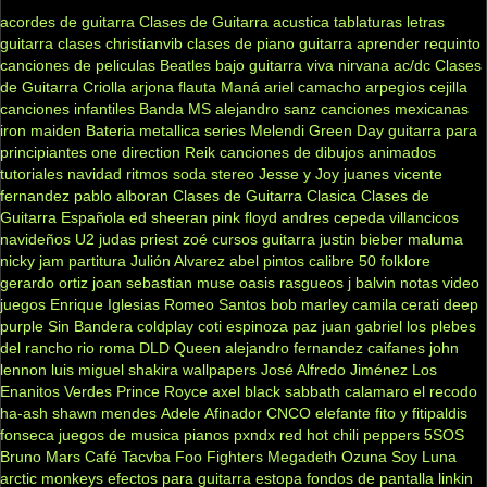
acordes de guitarra
Clases de Guitarra acustica
tablaturas
letras
guitarra clases
christianvib
clases de piano
guitarra
aprender
requinto
canciones de peliculas
Beatles
bajo
guitarra viva
nirvana
ac/dc
Clases
de Guitarra Criolla
arjona
flauta
Maná
ariel camacho
arpegios
cejilla
canciones infantiles
Banda MS
alejandro sanz
canciones mexicanas
iron maiden
Bateria
metallica
series
Melendi
Green Day
guitarra para
principiantes
one direction
Reik
canciones de dibujos animados
tutoriales
navidad
ritmos
soda stereo
Jesse y Joy
juanes
vicente
fernandez
pablo alboran
Clases de Guitarra Clasica
Clases de
Guitarra Española
ed sheeran
pink floyd
andres cepeda
villancicos
navideños
U2
judas priest
zoé
cursos guitarra
justin bieber
maluma
nicky jam
partitura
Julión Alvarez
abel pintos
calibre 50
folklore
gerardo ortiz
joan sebastian
muse
oasis
rasgueos
j balvin
notas
video
juegos
Enrique Iglesias
Romeo Santos
bob marley
camila
cerati
deep
purple
Sin Bandera
coldplay
coti
espinoza paz
juan gabriel
los plebes
del rancho
rio roma
DLD
Queen
alejandro fernandez
caifanes
john
lennon
luis miguel
shakira
wallpapers
José Alfredo Jiménez
Los
Enanitos Verdes
Prince Royce
axel
black sabbath
calamaro
el recodo
ha-ash
shawn mendes
Adele
Afinador
CNCO
elefante
fito y fitipaldis
fonseca
juegos de musica
pianos
pxndx
red hot chili peppers
5SOS
Bruno Mars
Café Tacvba
Foo Fighters
Megadeth
Ozuna
Soy Luna
arctic monkeys
efectos para guitarra
estopa
fondos de pantalla
linkin