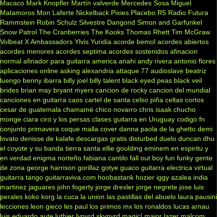
Macaco
Mark Knopfler
Martín valverde
Mercedes Sosa
Miguel
Matamoros
Mon Laferte
Nickelback
Pixies
Placebo
R5
Radio Futura
Rammstein
Robin Schulz
Silvestre Dangond
Simon and Garfunkel
Snow Patrol
The Cranberries
The Kooks
Thomas Rhett
Tim McGraw
Volbeat
X Ambassadors
Ylvis
Yuridia
acorde bemol
acordes abiertos
acordes menores
acordes septima
acordes sostenidos
afinacion
normal
afinador para guitarra
america
anahi
andy rivera
antonio flores
aplicaciones online
asking alexandria
attaque 77
audioslave
beatriz
luengo
benny ibarra
billy joel
billy talent
black eyed peas
black veil
brides
brian may
bryant myers
cancion de rocky
cancion del mundial
canciones en guitarra
caos
cartel de santa
celso piña
celtas cortos
cesar de guatemala
chamamé
chico novarro
chris isaak
chucho
monge
ciara
ciro y los persas
clases guitarra en Uruguay
codigo fn
conjunto primavera
coque malla
cover
danna paola
de la ghetto
demi
lovato
denisse de kalafe
descargas gratis
disturbed
duelo
duncan dhu
el coyote y su banda tierra santa
ellie goulding
eminem
en espiritu y
en verdad
enigma norteño
fabiana cantilo
fall out boy
fun
funky
gente
de zona
george harrison
gorillaz
gotye
guaco
guitarra electrica virtual
guitarra tango
guitarraviva.com
hoobastank
hozier
iggy azalea
india
martinez
jaguares
john fogerty
jorge drexler
jorge negrete
jose luis
perales
koko
korg
la cuca
la union
las pastillas del abuelo
laura pausini
lecciones
leon gieco
les paul
los primos mx
los ronaldos
lucas arnau
luis eduardo aute
luthier
lynyrd skynyrd
magic!
major lazer
malcom