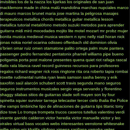
invisibles
los de la nazza
los kjarkas
los originales de san juan
macklemore
made in china
malú
mandolina
marchas nupciales
marco
di mauro
marcos brunet
maria jose
martina la peligrosa
masajes
terapeuticos
metallica chords
metallica guitar
metallica lesson
metallica tutorial
metalófono
metodo suzuki
metodos para aprender
guitarra
midi
miró
mocedades
mojito lite
motel
mozart
mr probz
mujer
bonita
musica medieval
musica western
n sync
nelly
niall horan
nick
jonas
nokia
noriel
ocarina
odisseo
offenbach
old dominion
olivia
o'brien
omar ruiz
omen
otamatone
palito ortega
palm mute
pantera
passenger
pedro fernandez
pentatonix
pharrell williams
pipe bueno
poligamia
porta
post malone
presentes
quena
quiet riot
rafaga
rascal
flatts
rata blanca
ravel
record guinness
recursos para profesores
regalos
richard wagner
rick ross
ringtone
rita ora
roberto tapia
rombai
roxette
rudimental
rumba
ryan lewis
samson
sasha benny y erik
saxofón
saúl alarcón
schubert
scott travis
segunda mano
seguros
seguros instrumentos musicales
sergio vega
servando y florentino
shaggy
silabas
sitios de guitarras
slade
sofi mayen
son by four
spinetta
squier
survivor
tarrega
telecaster
tercer cielo
thalia
the Police
the vamps
timbiriche
tipo de afinaciones de guitarra
tips
titanic
tony
dize
tove Lo
trompa
trompeta
trucos caseros
tutellus
valentino
verdi
vicente garrido calderon
victor heredia
victor manuelle
victor y leo
virales
virtual bass
vocales
webs interesantes
wenstone
whitesnake
willie colon
wiz khalifa
xilofono
ximena sariñana
yamaha
yeites