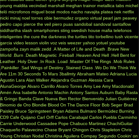
young
maldita vecindad
marshall
meghan trainor
metallica tabs
michel
teló
microfonos
miguel bosé
modos
nacho
navajita platea
nek
netflix
nicki minaj
noel torres
obie bermudez
organo virtual
pearl jam
peavey
pedro capo
pierce the veil
piero
puas
sandobal
sandoval
santaflow
siddhartha
slash
smartphones
sting
swedish house mafia
telefonos
inteligentes
the cure
the darkness
the turtles
tito torbellino
tush
vicente
garcia
video lesson
violin
voz veis
weezer
yahoo
yotuel
youtube
zampoña
zayn malik
zedd
.A Matter of Life and Death
.Brave New
World
.Burn
.Death Magnetic
.Fireball
.Heaven And Hell
.Hell Bent for
Leather
.Holy Diver
.In Rock
.Load
.Master Of The Rings
.Mob Rules
.Painkiller
.Sad Wings of Destiny
.Stained Class
.Wo Do We Think We
Are
11m
30 Seconds To Mars
3ballmty
Abraham Mateo
Adriana Lucia
Agustin Lara
Alan Walker
Alejandra Guzman
Alessia Cara
AlunaGeorge
Alvaro Carrillo
Alvaro Torres
Amy Lee
Amy Macdonald
Amén
Ana Isabelle
Antonio Machin
Antony Santos
Auburn
Baby Rasta
& Gringo
Banda Clave Nueva
Ben Rector
Bienvenido Julian Guitiérrez
Binomio de Oro
Blondie
Blood On The Dance Floor
Bob Seger
Brad
Paisley
Bruce Springsteen
Bryan Adams
Bulmaro Bermúdez
Burning
CD9
Cafe Quijano
Carl Orff
Carlos Carabajal
Carlos Puebla
Carminho
Carrie Underwood
Cassadee Pope
Chabuco Martinez
ChachiGuitar
Chaqueño Palavecino
Chase Bryant
Chingon
Chris Stapleton
Chris
Young
Christian Nodal
Christina Aguilera
Compay Segundo
Cookin’ on