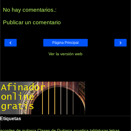
No hay comentarios.:
Publicar un comentario
‹
›
Página Principal
Ver la versión web
Etiquetas
acordes de guitarra
Clases de Guitarra acustica
tablaturas
letras