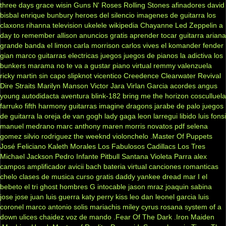
three days grace
wisin
Guns N' Roses
Rolling Stones
afinadores
david
bisbal
enrique bunbury
heroes del silencio
imagenes de guitarra
los
claxons
rihanna
television
ukelele
wikipedia
Chayanne
Led Zeppelin
a
day to remember
allison
anuncios gratis
aprender tocar guitarra
ariana
grande
banda el limon
carla morrison
carlos vives
el komander
fender
gian marco
guitarras electricas
juegos
juegos de pianos
la adictiva
los
bunkers
marama
no te va a gustar
piano virtual
remmy valenzuela
ricky martin
sin capo
slipknot
vicentico
Creedence Clearwater Revival
Dire Straits
Marilyn Manson
Victor Jara
Virlan Garcia
acordes
angus
young
autodidacta
aventura
blink-182
bring me the horizon
cosculluela
farruko
fifth harmony
guitarras
imagine dragons
jarabe de palo
juegos
de guitarra
la oreja de van gogh
lady gaga
leon larregui
libido
luis fonsi
manuel medrano
marc anthony
maren morris
novatos
pdf
selena
gomez
silvio rodriguez
the weeknd
violonchelo
.Master Of Puppets
José Feliciano
Kaleth Morales
Los Fabulosos Cadillacs
Los Tres
Michael Jackson
Pedro Infante
Pitbull
Santana
Violeta Parra
alex
campos
amplificador
avicii
bach
bateria virtual
canciones romanticas
chelo
clases de musica
curso gratis
daddy yankee
dread mar I
el
bebeto
el tri
ghost
hombres G
intocable
jason mraz
joaquin sabina
jose jose
juan luis guerra
katy perry
kiss
leo dan
leonel garcia
luis
coronel
marco antonio solis
mariachis
miley cyrus
rosana
system of a
down
ulices chaidez
voz de mando
.Fear Of The Dark
.Iron Maiden