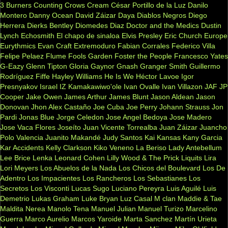
3 Burners
Counting Crows
Cream
César Portillo de la Luz
Danilo
Montero
Danny Ocean
David Záizar
Daya
Diablos Negros
Diego
Herrera
Dierks Bentley
Diomedes Diaz
Doctor and the Medics
Dustin
Lynch
Echosmith
El chapo de sinaloa
Elvis Presley
Eric Church
Europe
Eurythmics
Evan Craft
Extremoduro
Fabian Corrales
Federico Villa
Felipe Pelaez
Flume
Fools Garden
Foster the People
Francesco Yates
G-Eazy
Glenn Tipton
Gloria Gaynor
Gnash
Granger Smith
Guillermo
Rodríguez Fiffe
Hayley Williams
He Is We
Héctor Lavoe
Igor
Presnyakov
Israel IZ Kamakawiwo'ole
Ivan Ovalle
Ivan Villazon
JAF
JP
Cooper
Jake Owen
James Arthur
James Blunt
Jason Aldean
Jason
Donovan
Jhon Alex Castaño
Joe Cuba
Joe Perry
Johann Strauss
Jon
Pardi
Jonas Blue
Jorge Celedon
Jose Angel Bedoya
Jose Madero
Jose Vaca Flores
Joseíto
Juan Vicente Torrealba
Juan Záizar
Juancho
Polo Valencia
Juanito Makandé
Judy Santos
Kai
Kansas
Kany Garcia
Kar Accidents
Kelly Clarkson
Kiko Veneno
La Beriso
Lady Antebellum
Lee Brice
Lenka
Leonard Cohen
Lilly Wood & The Prick
Liquits
Lira
Lori Meyers
Los Abuelos de la Nada
Los Chicos del Boulevard
Los De
Adentro
Los Impacientes
Los Rancheros
Los Sebastianes
Los
Secretos
Los Visconti
Lucas Sugo
Luciano Pereyra
Luis Aguilé
Luis
Demetrio
Lukas Graham
Luke Bryan
Luz Casal
M clan
Maddie & Tae
Maldita Nerea
Manolo Tena
Manuel Julian
Manuel Turizo
Marcelino
Guerra
Marco Aurelio
Marcos Yaroide
Marta Sanchez
Martín Urieta