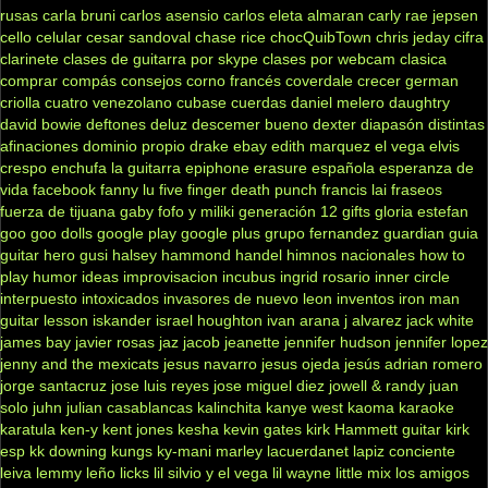
rusas
carla bruni
carlos asensio
carlos eleta almaran
carly rae jepsen
cello
celular
cesar sandoval
chase rice
chocQuibTown
chris jeday
cifra
clarinete
clases de guitarra por skype
clases por webcam
clasica
comprar
compás
consejos
corno francés
coverdale
crecer german
criolla
cuatro venezolano
cubase
cuerdas
daniel melero
daughtry
david bowie
deftones
deluz
descemer bueno
dexter
diapasón
distintas
afinaciones
dominio propio
drake
ebay
edith marquez
el vega
elvis
crespo
enchufa la guitarra
epiphone
erasure
española
esperanza de
vida
facebook
fanny lu
five finger death punch
francis lai
fraseos
fuerza de tijuana
gaby fofo y miliki
generación 12
gifts
gloria estefan
goo goo dolls
google play
google plus
grupo fernandez
guardian
guia
guitar hero
gusi
halsey
hammond
handel
himnos nacionales
how to
play
humor
ideas
improvisacion
incubus
ingrid rosario
inner circle
interpuesto
intoxicados
invasores de nuevo leon
inventos
iron man
guitar lesson
iskander
israel houghton
ivan arana
j alvarez
jack white
james bay
javier rosas
jaz jacob
jeanette
jennifer hudson
jennifer lopez
jenny and the mexicats
jesus navarro
jesus ojeda
jesús adrian romero
jorge santacruz
jose luis reyes
jose miguel diez
jowell & randy
juan
solo
juhn
julian casablancas
kalinchita
kanye west
kaoma
karaoke
karatula
ken-y
kent jones
kesha
kevin gates
kirk Hammett guitar
kirk
esp
kk downing
kungs
ky-mani marley
lacuerdanet
lapiz conciente
leiva
lemmy
leño
licks
lil silvio y el vega
lil wayne
little mix
los amigos