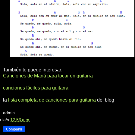
También te puede interesar:
Canciones de Maná para tocar en guitarra
canciones fáciles para guitarra
la
lista completa de canciones para guitarra
del blog
admin
a la/s
12:53 a.m.
Compartir