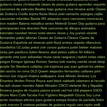
guitarra clases
christianvib
clases de piano
guitarra
aprender
requinto
canciones de peliculas
Beatles
bajo
guitarra viva
nirvana
ac/dc
Clases
de Guitarra Criolla
arjona
flauta
Maná
ariel camacho
arpegios
cejilla
canciones infantiles
Banda MS
alejandro sanz
canciones mexicanas
iron maiden
Bateria
metallica
series
Melendi
Green Day
guitarra para
principiantes
one direction
Reik
canciones de dibujos animados
tutoriales
navidad
ritmos
soda stereo
Jesse y Joy
juanes
vicente
fernandez
pablo alboran
Clases de Guitarra Clasica
Clases de
Guitarra Española
ed sheeran
pink floyd
andres cepeda
villancicos
navideños
U2
judas priest
zoé
cursos guitarra
justin bieber
maluma
nicky jam
partitura
Julión Alvarez
abel pintos
calibre 50
folklore
gerardo ortiz
joan sebastian
muse
oasis
rasgueos
j balvin
notas
video
juegos
Enrique Iglesias
Romeo Santos
bob marley
camila
cerati
deep
purple
Sin Bandera
coldplay
coti
espinoza paz
juan gabriel
los plebes
del rancho
rio roma
DLD
Queen
alejandro fernandez
caifanes
john
lennon
luis miguel
shakira
wallpapers
José Alfredo Jiménez
Los
Enanitos Verdes
Prince Royce
axel
black sabbath
calamaro
el recodo
ha-ash
shawn mendes
Adele
Afinador
CNCO
elefante
fito y fitipaldis
fonseca
juegos de musica
pianos
pxndx
red hot chili peppers
5SOS
Bruno Mars
Café Tacvba
Foo Fighters
Megadeth
Ozuna
Soy Luna
arctic monkeys
efectos para guitarra
estopa
fondos de pantalla
linkin
park
maroon 5
matisse
pedales de guitarra
regulo caro
taylor swift