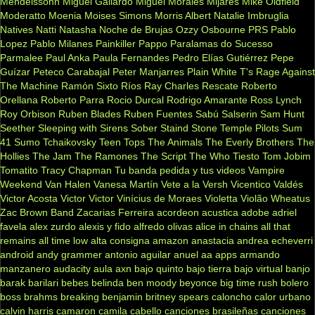
Mendelssohn
Miguel Gallardo
Miguel Morales
Mijares
Mike Oldfield
Moderatto
Moenia
Moises Simons
Morris Albert
Natalie Imbruglia
Natives
Natti Natasha
Noche de Brujas
Ozzy Osbourne
PRS
Pablo
Lopez
Pablo Milanes
Painkiller
Pappo
Paralamas do Sucesso
Parmalee
Paul Anka
Paula Fernandes
Pedro Elías Gutiérrez
Pepe
Guízar
Peteco Carabajal
Peter Manjarres
Plain White T's
Rage Against
The Machine
Ramón Sixto Ríos
Ray Charles
Rescate
Roberto
Orellana
Roberto Parra
Rocio Durcal
Rodrigo Amarante
Ross Lynch
Roy Orbison
Ruben Blades
Ruben Fuentes
Sabú
Salserin
Sam Hunt
Seether
Sleeping with Sirens
Sober
Staind
Stone Temple Pilots
Sum
41
Sumo
Tchaikovsky
Teen Tops
The Animals
The Everly Brothers
The
Hollies
The Jam
The Ramones
The Script
The Who
Tiesto
Tom Jobim
Tomatito
Tracy Chapman
Tu banda pedida y tus videos
Vampire
Weekend
Van Halen
Vanesa Martín
Vete a la Versh
Vicentico Valdés
Victor Acosta
Victor Victor
Vinícius de Moraes
Violetta
Violão
Wheatus
Zac Brown Band
Zacarias Ferreira
acordeon
acustica
adobe
adriel
favela
alex zurdo
alexis y fido
alfredo olivas
alice in chains
all that
remains
all time low
alta consigna
amazon
anastacia
andrea echeverri
android
andy grammer
antonio aguilar
anuel aa
apps
armando
manzanero
audacity
aula
axn
bajo quinto
bajo tierra
bajo virtual
banjo
barak
barilari
bebes
belinda
ben moody
beyonce
big time rush
bolero
boss
brahms
breaking benjamin
britney spears
caloncho
calor urbano
calvin harris
camaron
camila cabello
canciones brasileñas
canciones