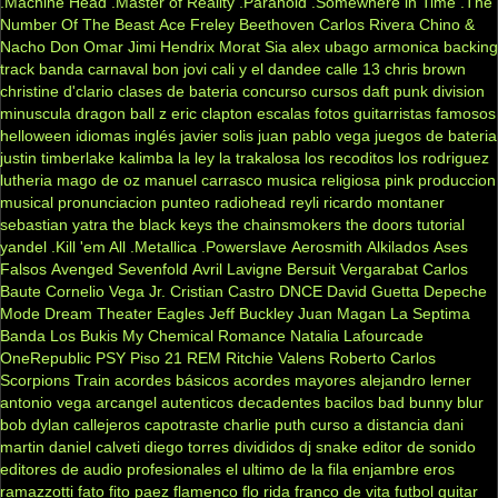
.Machine Head
.Master of Reality
.Paranoid
.Somewhere in Time
.The
Number Of The Beast
Ace Freley
Beethoven
Carlos Rivera
Chino &
Nacho
Don Omar
Jimi Hendrix
Morat
Sia
alex ubago
armonica
backing
track
banda carnaval
bon jovi
cali y el dandee
calle 13
chris brown
christine d'clario
clases de bateria
concurso
cursos
daft punk
division
minuscula
dragon ball z
eric clapton
escalas
fotos
guitarristas famosos
helloween
idiomas
inglés
javier solis
juan pablo vega
juegos de bateria
justin timberlake
kalimba
la ley
la trakalosa
los recoditos
los rodriguez
lutheria
mago de oz
manuel carrasco
musica religiosa
pink
produccion
musical
pronunciacion
punteo
radiohead
reyli
ricardo montaner
sebastian yatra
the black keys
the chainsmokers
the doors
tutorial
yandel
.Kill 'em All
.Metallica
.Powerslave
Aerosmith
Alkilados
Ases
Falsos
Avenged Sevenfold
Avril Lavigne
Bersuit Vergarabat
Carlos
Baute
Cornelio Vega Jr.
Cristian Castro
DNCE
David Guetta
Depeche
Mode
Dream Theater
Eagles
Jeff Buckley
Juan Magan
La Septima
Banda
Los Bukis
My Chemical Romance
Natalia Lafourcade
OneRepublic
PSY
Piso 21
REM
Ritchie Valens
Roberto Carlos
Scorpions
Train
acordes básicos
acordes mayores
alejandro lerner
antonio vega
arcangel
autenticos decadentes
bacilos
bad bunny
blur
bob dylan
callejeros
capotraste
charlie puth
curso a distancia
dani
martin
daniel calveti
diego torres
divididos
dj snake
editor de sonido
editores de audio profesionales
el ultimo de la fila
enjambre
eros
ramazzotti
fato
fito paez
flamenco
flo rida
franco de vita
futbol
guitar