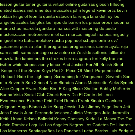
lesson
guitar tuner
guitarra virtual online
guitarras gibson
hillsong
united
ibanez
instrumentos musicales
john legend
kevin ortiz
kevin
roldan
kings of leon
la quinta estación
la renga
lana del rey
los
angeles azules
los gfez
los hijos de barron
los prisioneros
madonna
manu chao
marcela gandara
marcos witt
mastering de audio
masterizacion
metronomo
miel san marcos
miguel mateos
miguel y
miguel
mike bahia
molotov
nacha pop
noel schajris
online
ov7
paramore
pereza
plan B
programas
progresiones
ramon ayala
rojo
sam smith
samo
santiago cruz
seteo
sie7e
slide
softonic
talller de
mezcla
the lumineers
the strokes
tierra sagrada
tori kelly
tranzas
twitter
white stripes
zion y lenox
.And Justice For All
.British Steel
.Keeper of the Seven Keys Part 2
.Piece Of Mind
.Purpendicular
.Reload
.Ride the Lightning
.Screaming for Vengeance
.Seventh Son
of a Seventh Son
3 rios
4 Non Blondes
Alanis Morissette
Aleks Syntek
Alice Cooper
Alvaro Soler
Ben E King
Blake Shelton
Bobby McFerrin
Buena Vista Social Club
Chuck Berry
Dio
El Canto del Loco
Evanescence
Extreme
Feid
Fidel Rueda
Frank Sinatra
Gianluca
Grignani
Hugo Blanco
Jake Bugg
Jessie J
Jet
Jimmy Page
Joan Jett
Joss Favela
Juan Fernando Velasco
Julieta Venegas
Julio Jaramillo
Keith Urban
Kelsea Ballerini
Kenny Chesney
Kudai
La Mosca Tse-Tse
Lenin Ramirez
Loquillo
Los Angeles Negros
Los Cadetes De Linares
Los Manseros Santiagueños
Los Panchos
Lucho Barrios
Luis Enrique