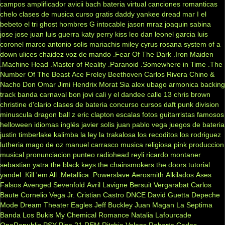
campos
amplificador
avicii
bach
bateria virtual
canciones romanticas
chelo
clases de musica
curso gratis
daddy yankee
dread mar I
el
bebeto
el tri
ghost
hombres G
intocable
jason mraz
joaquin sabina
jose jose
juan luis guerra
katy perry
kiss
leo dan
leonel garcia
luis
coronel
marco antonio solis
mariachis
miley cyrus
rosana
system of a
down
ulices chaidez
voz de mando
.Fear Of The Dark
.Iron Maiden
.Machine Head
.Master of Reality
.Paranoid
.Somewhere in Time
.The
Number Of The Beast
Ace Freley
Beethoven
Carlos Rivera
Chino &
Nacho
Don Omar
Jimi Hendrix
Morat
Sia
alex ubago
armonica
backing
track
banda carnaval
bon jovi
cali y el dandee
calle 13
chris brown
christine d'clario
clases de bateria
concurso
cursos
daft punk
division
minuscula
dragon ball z
eric clapton
escalas
fotos
guitarristas famosos
helloween
idiomas
inglés
javier solis
juan pablo vega
juegos de bateria
justin timberlake
kalimba
la ley
la trakalosa
los recoditos
los rodriguez
lutheria
mago de oz
manuel carrasco
musica religiosa
pink
produccion
musical
pronunciacion
punteo
radiohead
reyli
ricardo montaner
sebastian yatra
the black keys
the chainsmokers
the doors
tutorial
yandel
.Kill 'em All
.Metallica
.Powerslave
Aerosmith
Alkilados
Ases
Falsos
Avenged Sevenfold
Avril Lavigne
Bersuit Vergarabat
Carlos
Baute
Cornelio Vega Jr.
Cristian Castro
DNCE
David Guetta
Depeche
Mode
Dream Theater
Eagles
Jeff Buckley
Juan Magan
La Septima
Banda
Los Bukis
My Chemical Romance
Natalia Lafourcade
OneRepublic
PSY
Piso 21
REM
Ritchie Valens
Roberto Carlos