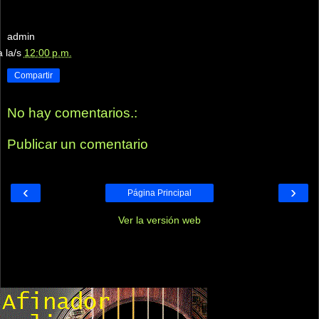
admin
a la/s
12:00 p.m.
Compartir
No hay comentarios.:
Publicar un comentario
‹
›
Página Principal
Ver la versión web