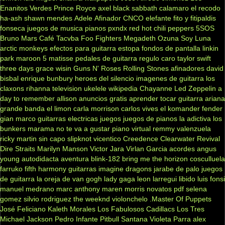
Enanitos Verdes
Prince Royce
axel
black sabbath
calamaro
el recodo
ha-ash
shawn mendes
Adele
Afinador
CNCO
elefante
fito y fitipaldis
fonseca
juegos de musica
pianos
pxndx
red hot chili peppers
5SOS
Bruno Mars
Café Tacvba
Foo Fighters
Megadeth
Ozuna
Soy Luna
arctic monkeys
efectos para guitarra
estopa
fondos de pantalla
linkin
park
maroon 5
matisse
pedales de guitarra
regulo caro
taylor swift
three days grace
wisin
Guns N' Roses
Rolling Stones
afinadores
david
bisbal
enrique bunbury
heroes del silencio
imagenes de guitarra
los
claxons
rihanna
television
ukelele
wikipedia
Chayanne
Led Zeppelin
a
day to remember
allison
anuncios gratis
aprender tocar guitarra
ariana
grande
banda el limon
carla morrison
carlos vives
el komander
fender
gian marco
guitarras electricas
juegos
juegos de pianos
la adictiva
los
bunkers
marama
no te va a gustar
piano virtual
remmy valenzuela
ricky martin
sin capo
slipknot
vicentico
Creedence Clearwater Revival
Dire Straits
Marilyn Manson
Victor Jara
Virlan Garcia
acordes
angus
young
autodidacta
aventura
blink-182
bring me the horizon
cosculluela
farruko
fifth harmony
guitarras
imagine dragons
jarabe de palo
juegos
de guitarra
la oreja de van gogh
lady gaga
leon larregui
libido
luis fonsi
manuel medrano
marc anthony
maren morris
novatos
pdf
selena
gomez
silvio rodriguez
the weeknd
violonchelo
.Master Of Puppets
José Feliciano
Kaleth Morales
Los Fabulosos Cadillacs
Los Tres
Michael Jackson
Pedro Infante
Pitbull
Santana
Violeta Parra
alex