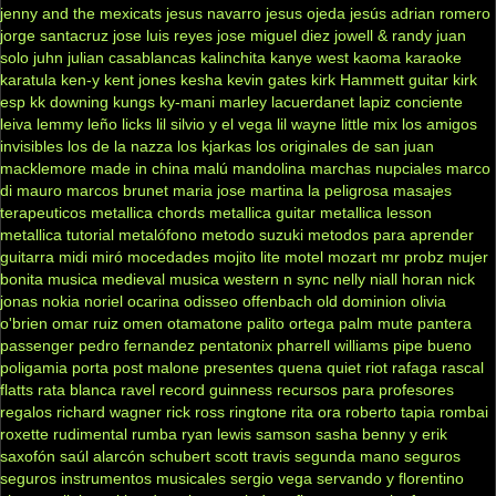
jenny and the mexicats
jesus navarro
jesus ojeda
jesús adrian romero
jorge santacruz
jose luis reyes
jose miguel diez
jowell & randy
juan
solo
juhn
julian casablancas
kalinchita
kanye west
kaoma
karaoke
karatula
ken-y
kent jones
kesha
kevin gates
kirk Hammett guitar
kirk
esp
kk downing
kungs
ky-mani marley
lacuerdanet
lapiz conciente
leiva
lemmy
leño
licks
lil silvio y el vega
lil wayne
little mix
los amigos
invisibles
los de la nazza
los kjarkas
los originales de san juan
macklemore
made in china
malú
mandolina
marchas nupciales
marco
di mauro
marcos brunet
maria jose
martina la peligrosa
masajes
terapeuticos
metallica chords
metallica guitar
metallica lesson
metallica tutorial
metalófono
metodo suzuki
metodos para aprender
guitarra
midi
miró
mocedades
mojito lite
motel
mozart
mr probz
mujer
bonita
musica medieval
musica western
n sync
nelly
niall horan
nick
jonas
nokia
noriel
ocarina
odisseo
offenbach
old dominion
olivia
o'brien
omar ruiz
omen
otamatone
palito ortega
palm mute
pantera
passenger
pedro fernandez
pentatonix
pharrell williams
pipe bueno
poligamia
porta
post malone
presentes
quena
quiet riot
rafaga
rascal
flatts
rata blanca
ravel
record guinness
recursos para profesores
regalos
richard wagner
rick ross
ringtone
rita ora
roberto tapia
rombai
roxette
rudimental
rumba
ryan lewis
samson
sasha benny y erik
saxofón
saúl alarcón
schubert
scott travis
segunda mano
seguros
seguros instrumentos musicales
sergio vega
servando y florentino