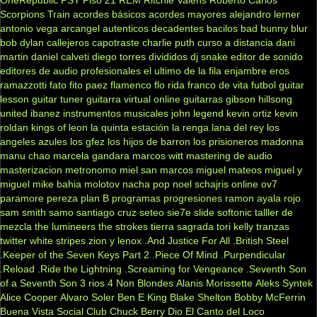
Scorpions
Train
acordes básicos
acordes mayores
alejandro lerner
antonio vega
arcangel
autenticos decadentes
bacilos
bad bunny
blur
bob dylan
callejeros
capotraste
charlie puth
curso a distancia
dani
martin
daniel calveti
diego torres
divididos
dj snake
editor de sonido
editores de audio profesionales
el ultimo de la fila
enjambre
eros
ramazzotti
fato
fito paez
flamenco
flo rida
franco de vita
futbol
guitar
lesson
guitar tuner
guitarra virtual online
guitarras gibson
hillsong
united
ibanez
instrumentos musicales
john legend
kevin ortiz
kevin
roldan
kings of leon
la quinta estación
la renga
lana del rey
los
angeles azules
los gfez
los hijos de barron
los prisioneros
madonna
manu chao
marcela gandara
marcos witt
mastering de audio
masterizacion
metronomo
miel san marcos
miguel mateos
miguel y
miguel
mike bahia
molotov
nacha pop
noel schajris
online
ov7
paramore
pereza
plan B
programas
progresiones
ramon ayala
rojo
sam smith
samo
santiago cruz
seteo
sie7e
slide
softonic
talller de
mezcla
the lumineers
the strokes
tierra sagrada
tori kelly
tranzas
twitter
white stripes
zion y lenox
.And Justice For All
.British Steel
.Keeper of the Seven Keys Part 2
.Piece Of Mind
.Purpendicular
.Reload
.Ride the Lightning
.Screaming for Vengeance
.Seventh Son
of a Seventh Son
3 rios
4 Non Blondes
Alanis Morissette
Aleks Syntek
Alice Cooper
Alvaro Soler
Ben E King
Blake Shelton
Bobby McFerrin
Buena Vista Social Club
Chuck Berry
Dio
El Canto del Loco