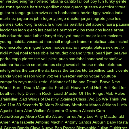
en verdad
enigma norteño
fabiana cantilo
fall out boy
fun
funky
gente
de zona
george harrison
gorillaz
gotye
guaco
guitarra electrica virtual
guitarra tango
guitarraviva.com
hoobastank
hozier
iggy azalea
india
martinez
jaguares
john fogerty
jorge drexler
jorge negrete
jose luis
perales
koko
korg
la cuca
la union
las pastillas del abuelo
laura pausini
lecciones
leon gieco
les paul
los primos mx
los ronaldos
lucas arnau
luis eduardo aute
luthier
lynyrd skynyrd
magic!
major lazer
malcom
young
maldita vecindad
marshall
meghan trainor
metallica tabs
michel
teló
microfonos
miguel bosé
modos
nacho
navajita platea
nek
netflix
nicki minaj
noel torres
obie bermudez
organo virtual
pearl jam
peavey
pedro capo
pierce the veil
piero
puas
sandobal
sandoval
santaflow
siddhartha
slash
smartphones
sting
swedish house mafia
telefonos
inteligentes
the cure
the darkness
the turtles
tito torbellino
tush
vicente
garcia
video lesson
violin
voz veis
weezer
yahoo
yotuel
youtube
zampoña
zayn malik
zedd
.A Matter of Life and Death
.Brave New
World
.Burn
.Death Magnetic
.Fireball
.Heaven And Hell
.Hell Bent for
Leather
.Holy Diver
.In Rock
.Load
.Master Of The Rings
.Mob Rules
.Painkiller
.Sad Wings of Destiny
.Stained Class
.Wo Do We Think We
Are
11m
30 Seconds To Mars
3ballmty
Abraham Mateo
Adriana Lucia
Agustin Lara
Alan Walker
Alejandra Guzman
Alessia Cara
AlunaGeorge
Alvaro Carrillo
Alvaro Torres
Amy Lee
Amy Macdonald
Amén
Ana Isabelle
Antonio Machin
Antony Santos
Auburn
Baby Rasta
& Gringo
Banda Clave Nueva
Ben Rector
Bienvenido Julian Guitiérrez