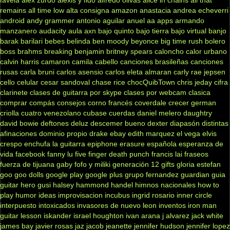
remains
all time low
alta consigna
amazon
anastacia
andrea echeverri
android
andy grammer
antonio aguilar
anuel aa
apps
armando
manzanero
audacity
aula
axn
bajo quinto
bajo tierra
bajo virtual
banjo
barak
barilari
bebes
belinda
ben moody
beyonce
big time rush
bolero
boss
brahms
breaking benjamin
britney spears
caloncho
calor urbano
calvin harris
camaron
camila cabello
canciones brasileñas
canciones
rusas
carla bruni
carlos asensio
carlos eleta almaran
carly rae jepsen
cello
celular
cesar sandoval
chase rice
chocQuibTown
chris jeday
cifra
clarinete
clases de guitarra por skype
clases por webcam
clasica
comprar
compás
consejos
corno francés
coverdale
crecer german
criolla
cuatro venezolano
cubase
cuerdas
daniel melero
daughtry
david bowie
deftones
deluz
descemer bueno
dexter
diapasón
distintas
afinaciones
dominio propio
drake
ebay
edith marquez
el vega
elvis
crespo
enchufa la guitarra
epiphone
erasure
española
esperanza de
vida
facebook
fanny lu
five finger death punch
francis lai
fraseos
fuerza de tijuana
gaby fofo y miliki
generación 12
gifts
gloria estefan
goo goo dolls
google play
google plus
grupo fernandez
guardian
guia
guitar hero
gusi
halsey
hammond
handel
himnos nacionales
how to
play
humor
ideas
improvisacion
incubus
ingrid rosario
inner circle
interpuesto
intoxicados
invasores de nuevo leon
inventos
iron man
guitar lesson
iskander
israel houghton
ivan arana
j alvarez
jack white
james bay
javier rosas
jaz jacob
jeanette
jennifer hudson
jennifer lopez