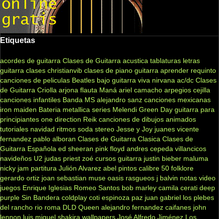
Etiquetas
acordes de guitarra
Clases de Guitarra acustica
tablaturas
letras
guitarra clases
christianvib
clases de piano
guitarra
aprender
requinto
canciones de peliculas
Beatles
bajo
guitarra viva
nirvana
ac/dc
Clases
de Guitarra Criolla
arjona
flauta
Maná
ariel camacho
arpegios
cejilla
canciones infantiles
Banda MS
alejandro sanz
canciones mexicanas
iron maiden
Bateria
metallica
series
Melendi
Green Day
guitarra para
principiantes
one direction
Reik
canciones de dibujos animados
tutoriales
navidad
ritmos
soda stereo
Jesse y Joy
juanes
vicente
fernandez
pablo alboran
Clases de Guitarra Clasica
Clases de
Guitarra Española
ed sheeran
pink floyd
andres cepeda
villancicos
navideños
U2
judas priest
zoé
cursos guitarra
justin bieber
maluma
nicky jam
partitura
Julión Alvarez
abel pintos
calibre 50
folklore
gerardo ortiz
joan sebastian
muse
oasis
rasgueos
j balvin
notas
video
juegos
Enrique Iglesias
Romeo Santos
bob marley
camila
cerati
deep
purple
Sin Bandera
coldplay
coti
espinoza paz
juan gabriel
los plebes
del rancho
rio roma
DLD
Queen
alejandro fernandez
caifanes
john
lennon
luis miguel
shakira
wallpapers
José Alfredo Jiménez
Los