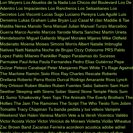
Lori Meyers
Los Abuelos de la Nada
Los Chicos del Boulevard
Los De
Adentro
Los Impacientes
Los Rancheros
Los Sebastianes
Los
Secretos
Los Visconti
Lucas Sugo
Luciano Pereyra
Luis Aguilé
Luis
Demetrio
Lukas Graham
Luke Bryan
Luz Casal
M clan
Maddie & Tae
Maldita Nerea
Manolo Tena
Manuel Julian
Manuel Turizo
Marcelino
Guerra
Marco Aurelio
Marcos Yaroide
Marta Sanchez
Martín Urieta
Mendelssohn
Miguel Gallardo
Miguel Morales
Mijares
Mike Oldfield
Moderatto
Moenia
Moises Simons
Morris Albert
Natalie Imbruglia
Natives
Natti Natasha
Noche de Brujas
Ozzy Osbourne
PRS
Pablo
Lopez
Pablo Milanes
Painkiller
Pappo
Paralamas do Sucesso
Parmalee
Paul Anka
Paula Fernandes
Pedro Elías Gutiérrez
Pepe
Guízar
Peteco Carabajal
Peter Manjarres
Plain White T's
Rage Against
The Machine
Ramón Sixto Ríos
Ray Charles
Rescate
Roberto
Orellana
Roberto Parra
Rocio Durcal
Rodrigo Amarante
Ross Lynch
Roy Orbison
Ruben Blades
Ruben Fuentes
Sabú
Salserin
Sam Hunt
Seether
Sleeping with Sirens
Sober
Staind
Stone Temple Pilots
Sum
41
Sumo
Tchaikovsky
Teen Tops
The Animals
The Everly Brothers
The
Hollies
The Jam
The Ramones
The Script
The Who
Tiesto
Tom Jobim
Tomatito
Tracy Chapman
Tu banda pedida y tus videos
Vampire
Weekend
Van Halen
Vanesa Martín
Vete a la Versh
Vicentico Valdés
Victor Acosta
Victor Victor
Vinícius de Moraes
Violetta
Violão
Wheatus
Zac Brown Band
Zacarias Ferreira
acordeon
acustica
adobe
adriel
favela
alex zurdo
alexis y fido
alfredo olivas
alice in chains
all that