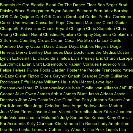
Binomio de Oro
Blondie
Blood On The Dance Floor
Bob Seger
Brad
Paisley
Bruce Springsteen
Bryan Adams
Bulmaro Bermúdez
Burning
CD9
Cafe Quijano
Carl Orff
Carlos Carabajal
Carlos Puebla
Carminho
Carrie Underwood
Cassadee Pope
Chabuco Martinez
ChachiGuitar
Chaqueño Palavecino
Chase Bryant
Chingon
Chris Stapleton
Chris
Young
Christian Nodal
Christina Aguilera
Compay Segundo
Cookin’ on
3 Burners
Counting Crows
Cream
César Portillo de la Luz
Danilo
Montero
Danny Ocean
David Záizar
Daya
Diablos Negros
Diego
Herrera
Dierks Bentley
Diomedes Diaz
Doctor and the Medics
Dustin
Lynch
Echosmith
El chapo de sinaloa
Elvis Presley
Eric Church
Europe
Eurythmics
Evan Craft
Extremoduro
Fabian Corrales
Federico Villa
Felipe Pelaez
Flume
Fools Garden
Foster the People
Francesco Yates
G-Eazy
Glenn Tipton
Gloria Gaynor
Gnash
Granger Smith
Guillermo
Rodríguez Fiffe
Hayley Williams
He Is We
Héctor Lavoe
Igor
Presnyakov
Israel IZ Kamakawiwo'ole
Ivan Ovalle
Ivan Villazon
JAF
JP
Cooper
Jake Owen
James Arthur
James Blunt
Jason Aldean
Jason
Donovan
Jhon Alex Castaño
Joe Cuba
Joe Perry
Johann Strauss
Jon
Pardi
Jonas Blue
Jorge Celedon
Jose Angel Bedoya
Jose Madero
Jose Vaca Flores
Joseíto
Juan Vicente Torrealba
Juan Záizar
Juancho
Polo Valencia
Juanito Makandé
Judy Santos
Kai
Kansas
Kany Garcia
Kar Accidents
Kelly Clarkson
Kiko Veneno
La Beriso
Lady Antebellum
Lee Brice
Lenka
Leonard Cohen
Lilly Wood & The Prick
Liquits
Lira