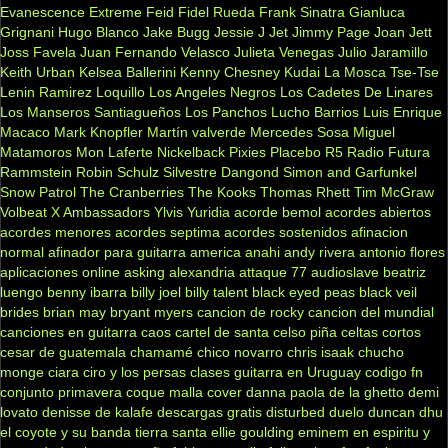
Evanescence
Extreme
Feid
Fidel Rueda
Frank Sinatra
Gianluca
Grignani
Hugo Blanco
Jake Bugg
Jessie J
Jet
Jimmy Page
Joan Jett
Joss Favela
Juan Fernando Velasco
Julieta Venegas
Julio Jaramillo
Keith Urban
Kelsea Ballerini
Kenny Chesney
Kudai
La Mosca Tse-Tse
Lenin Ramirez
Loquillo
Los Angeles Negros
Los Cadetes De Linares
Los Manseros Santiagueños
Los Panchos
Lucho Barrios
Luis Enrique
Macaco
Mark Knopfler
Martín valverde
Mercedes Sosa
Miguel
Matamoros
Mon Laferte
Nickelback
Pixies
Placebo
R5
Radio Futura
Rammstein
Robin Schulz
Silvestre Dangond
Simon and Garfunkel
Snow Patrol
The Cranberries
The Kooks
Thomas Rhett
Tim McGraw
Volbeat
X Ambassadors
Ylvis
Yuridia
acorde bemol
acordes abiertos
acordes menores
acordes septima
acordes sostenidos
afinacion
normal
afinador para guitarra
america
anahi
andy rivera
antonio flores
aplicaciones online
asking alexandria
attaque 77
audioslave
beatriz
luengo
benny ibarra
billy joel
billy talent
black eyed peas
black veil
brides
brian may
bryant myers
cancion de rocky
cancion del mundial
canciones en guitarra
caos
cartel de santa
celso piña
celtas cortos
cesar de guatemala
chamamé
chico novarro
chris isaak
chucho
monge
ciara
ciro y los persas
clases guitarra en Uruguay
codigo fn
conjunto primavera
coque malla
cover
danna paola
de la ghetto
demi
lovato
denisse de kalafe
descargas gratis
disturbed
duelo
duncan dhu
el coyote y su banda tierra santa
ellie goulding
eminem
en espiritu y